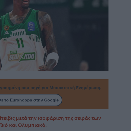
γαπημένη σου πηγή για Μπασκετική Ενημέρωση.
ε το Eurohoops στην Google
Ντέιβις μετά την ισοφάριση της σειράς των
ϊκό και Ολυμπιακό.