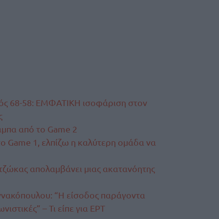
ός 68-58: ΕΜΦΑΤΙΚΗ ισοφάριση στον
ς
μπα από το Game 2
στο Game 1, ελπίζω η καλύτερη ομάδα να
τζώκας απολαμβάνει μιας ακατανόητης
αννακόπουλου: “Η είσοδος παράγοντα
νιστικές” – Τι είπε για ΕΡΤ