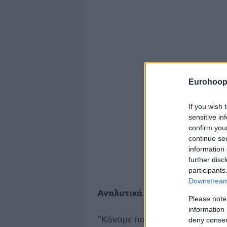
Eurohoop
If you wish 
sensitive in
confirm you
continue se
information 
further disc
participants
Downstream 
Αναλυτικά είπε:
Please note
information 
“Κάναμε πολύ καλύτερη δουλειά
deny consent