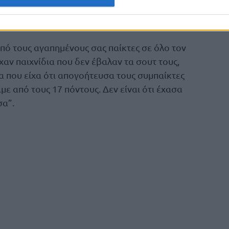
 και στο 2ο παιχνίδι:
από τους αγαπημένους σας παίκτες σε όλο τον
χαν παιχνίδια που δεν έβαλαν τα σουτ τους,
α που είχα ότι απογοήτευσα τους συμπαίκτες
αμε από τους 17 πόντους. Δεν είναι ότι έχασα
σα”.