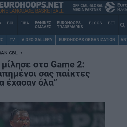
ΕΘΝΙΚΕΣ
EUROHOOPS
A
BCL
FIBA
BLOGS
BET
ΟΜΑΔΕΣ
TRADEMARKS
ΕΣ
TV
VIDEO GALLERY
EUROHOOPS ORGANIZATION
AN
MAN GBL
•
 μίλησε στο Game 2:
απημένοι σας παίκτες
α έχασαν όλα”