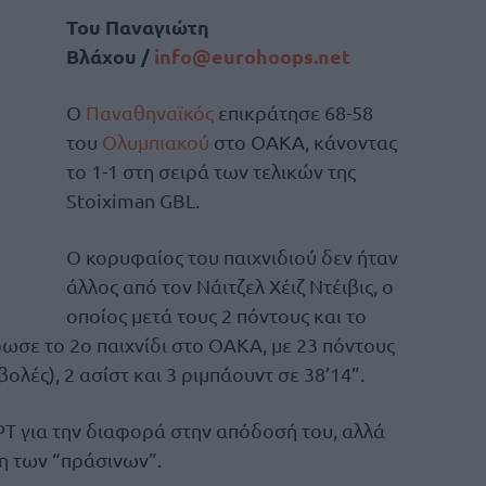
Του Παναγιώτη
Βλάχου /
info@eurohoops.net
Ο
Παναθηναϊκός
επικράτησε 68-58
του
Ολυμπιακού
στο ΟΑΚΑ, κάνοντας
το 1-1 στη σειρά των τελικών της
Stoiximan GBL.
Ο κορυφαίος του παιχνιδιού δεν ήταν
άλλος από τον Νάιτζελ Χέιζ Ντέιβις, ο
οποίος μετά τους 2 πόντους και το
ωσε το 2ο παιχνίδι στο ΟΑΚΑ, με 23 πόντους
βολές), 2 ασίστ και 3 ριμπάουντ σε 38’14”.
ΕΡΤ για την διαφορά στην απόδοσή του, αλλά
ση των “πράσινων”.