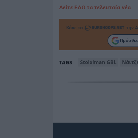
Δείτε ΕΔΩ τα τελευταία νέα
Κάνε το
την Α
Πρόσθεσ
Stoiximan GBL
Νάιτζ
TAGS