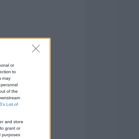
sonal or
ection to
ou may
 personal
out of the
 downstream
B’s List of
er and store
to grant or
ed purposes