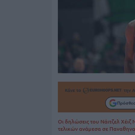
Κάνε το
την Α
Πρόσθεσ
Οι δηλώσεις του Νάιτζελ Χέιζ 
τελικών ανάμεσα σε Παναθηνα