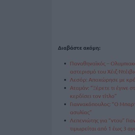
Διαβάστε ακόμη:
Παναθηναϊκός – Ολυμπιακ
αστερισμό του Χέιζ-Ντέιβι
Λεσόρ: Αποχώρησε με κρά
Αταμάν: “Ξέρετε τι έγινε 
κερδίσει τον τίτλο”
Γιαννακόπουλος: “Ο Μπαρ
ασυλίας”
Λεπενιώτης για “ντου” Γι
τιμωρείται από 1 έως 3 αγω