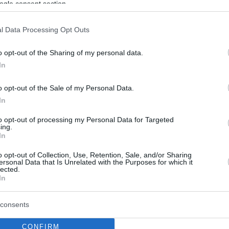
ogle consent section.
ίδια αμυντική ένταση να εμφανιστούμε στο 3ο
l Data Processing Opt Outs
λύ καλά. Πρέπει να εστιάσουμε σε κάθε
o opt-out of the Sharing of my personal data.
 λάθη θα έχει την καλύτερη ευκαιρία να
In
λειο παιχνίδι, δεν μπορείς να κάνεις το τέλειο
λή δουλειά και φτάσαμε κοντά στο να
o opt-out of the Sale of my Personal Data.
του
Παναθηναϊκού
“.
In
to opt-out of processing my Personal Data for Targeted
ίδι:
ing.
In
τική ένταση που βγάλαμε, αυτό ήταν το
o opt-out of Collection, Use, Retention, Sale, and/or Sharing
ersonal Data that Is Unrelated with the Purposes for which it
τρόπο που παίζαμε άμυνα σε κάποιους
lected.
In
είο έκανε καλή δουλειά. Και οι δύο ομάδες
ίεση στη μπάλα. Κάναμε καλή δουλειά. Ήταν
consents
χώς στο τέλος βάλαμε περισσότερους πόντους
CONFIRM