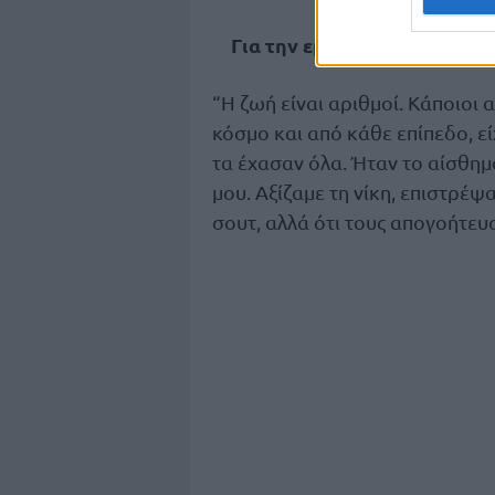
Για την εμφάνισή του στο 1ο
“Η ζωή είναι αριθμοί. Κάποιοι 
κόσμο και από κάθε επίπεδο, εί
τα έχασαν όλα. Ήταν το αίσθημ
μου. Αξίζαμε τη νίκη, επιστρέψ
σουτ, αλλά ότι τους απογοήτευ