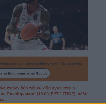
γαπημένη σου πηγή για Μπασκετική Ενημέρωση.
ε το Eurohoops στην Google
ελευταίων δύο τελικών θα αγωνιστεί ο
ου Παναθηναϊκού (18:00, ΕΡΤ 2 ΣΠΟΡ), αλλά
ϊ.