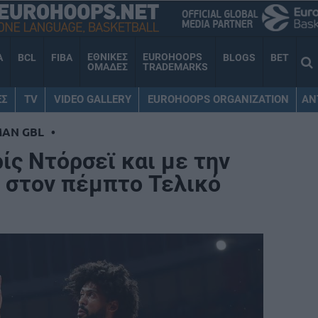
ΕΘΝΙΚΕΣ
EUROHOOPS
A
BCL
FIBA
BLOGS
BET
ΟΜΑΔΕΣ
TRADEMARKS
ΕΣ
TV
VIDEO GALLERY
EUROHOOPS ORGANIZATION
AN
MAN GBL
•
ίς Ντόρσεϊ και με την
ν στον πέμπτο Τελικό