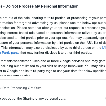
Του Δημήτρη Μιναρετζή/
s -
Do Not Process My Personal Information
info@eurohoops.net
to opt-out of the sale, sharing to third parties, or processing of your per
πάλι
Ο
Τάιλερ Ντόρσεϊ
ένιωσε και
formation for targeted advertising by us, please use the below opt-out s
r selection. Please note that after your opt-out request is processed y
ενοχλήσεις στο πόδι
όπου
eing interest-based ads based on personal information utilized by us or
ταλαιπωρείται από τενοντίτιδα και
disclosed to third parties prior to your opt-out. You may separately opt-
έτσι αποκλείστηκε από την αποστολή
losure of your personal information by third parties on the IAB’s list of
. This information may also be disclosed by us to third parties on the
IA
του
Ολυμπιακού
.
Participants
that may further disclose it to other third parties.
Είχε χάσει όλα τα παιχνίδια πλην του
 that this website/app uses one or more Google services and may gath
including but not limited to your visit or usage behaviour. You may click 
όπου επανήλθε
Game 4 στο ΟΑΚΑ,
 to Google and its third-party tags to use your data for below specifi
 με εμφανή τα σημάδια της ανετοιμότητας.
ogle consent section.
τον πρώτο ημιτελικό κατά της
ΑΕΚ
.
l Data Processing Opt Outs
να κρατήσει τους ίδιους έξι
ώκας
αποφάσισε
o opt-out of the Sharing of my personal data.
προηγούμενα δύο παιχνίδια των τελικών της
In