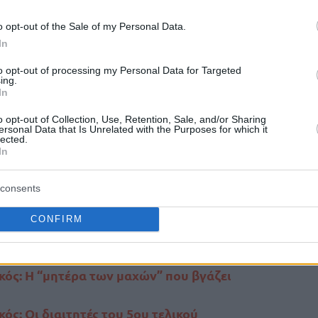
o opt-out of the Sale of my Personal Data.
In
 με τους
Μιλουτίνοφ
, Τζόουνς στις δύο θέσεις
ν
Ντόντα Χολ
και σε αυτό το παιχνίδι, όπως
to opt-out of processing my Personal Data for Targeted
ing.
In
o opt-out of Collection, Use, Retention, Sale, and/or Sharing
αγωνίστηκαν μόνο στο Game 2
ικανός σέντερ
ersonal Data that Is Unrelated with the Purposes for which it
lected.
In
ακού
είναι οι
Εβάν Φουρνιέ
,
Άλεκ Πίτερς
,
consents
φ
.
CONFIRM
ός: Η “μητέρα των μαχών” που βγάζει
ς: Οι διαιτητές του 5ου τελικού