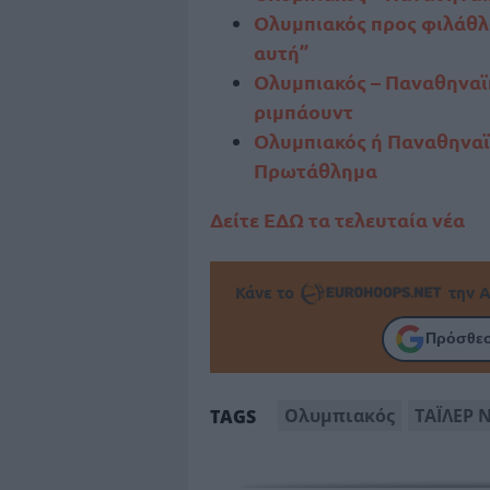
Ολυμπιακός προς φιλάθλο
αυτή”
Ολυμπιακός – Παναθηναϊκ
ριμπάουντ
Ολυμπιακός ή Παναθηναϊκ
Πρωτάθλημα
Δείτε ΕΔΩ τα τελευταία νέα
Κάνε το
την Α
Πρόσθεσ
Ολυμπιακός
ΤΑΪΛΕΡ 
TAGS