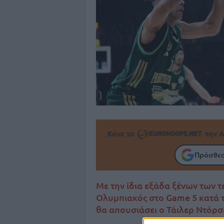
Κάνε το
την Α
Πρόσθεσ
Με την ίδια εξάδα ξένων των τ
Ολυμπιακός στο Game 5 κατά τ
θα απουσιάσει ο Τάιλερ Ντόρσε