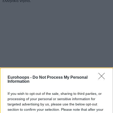
ελληνικά νησιά.
Αναλυτικά είπε:
Eurohoops -
Do Not Process My Personal
Information
“Είμαι χαρούμενος που κερδίσαμε, που πήραμε τους δύο
μεγάλους στόχους, ήταν μία σπουδαία χρονιά, χάσαμε
If you wish to opt-out of the sale, sharing to third parties, or
μόνο το κύπελλο. Θα απολαύσω το καλοκαίρι μου ως
processing of your personal or sensitive information for
πρωταθλητής, θα κάνω τουρ στα ελληνικά νησιά.
targeted advertising by us, please use the below opt-out
section to confirm your selection. Please note that after your