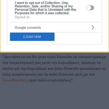
I want to opt-out of Collection, Use,
Retention, Sale, and/or Sharing of my
Personal Data that Is Unrelated with the
Purposes for which it was collected.
Opted In
Google consents
CONFIRM
“Δεν πίστευα ότι θα ήταν τόσο δύσκολο να επανακτήσουμε
την συγκέντρωσή μας μετά την Ευρωλίγκας. Δώσαμε τα
πάντα για την Ευρωλίγκα και ήταν δύσκολο ψυχολογικά να
έχεις συγκέντρωση για τα πολύ δύσκολα ματς με τον
Παναθηναϊκό
, είμαι πολύ κουρασμένος”.