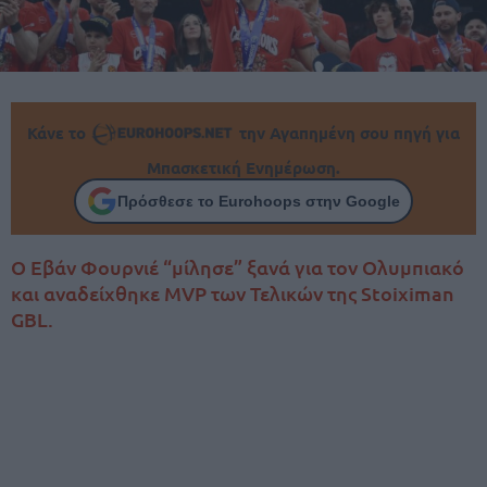
Κάνε το
την Αγαπημένη σου πηγή για
Μπασκετική Ενημέρωση.
Πρόσθεσε το Eurohoops στην Google
Ο Εβάν Φουρνιέ “μίλησε” ξανά για τον Ολυμπιακό
και αναδείχθηκε MVP των Τελικών της Stoiximan
GBL.