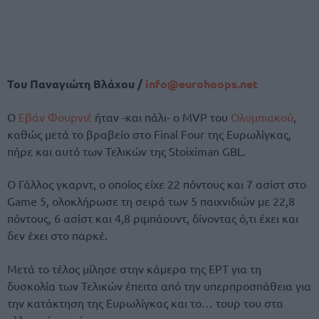
Του Παναγιώτη Βλάχου /
info@eurohoops.net
Ο
Εβάν Φουρνιέ
ήταν -και πάλι- ο MVP του
Ολυμπιακού
,
καθώς μετά το βραβείο στο Final Four της Ευρωλίγκας,
πήρε και αυτό των Τελικών της Stoiximan GBL.
Ο Γάλλος γκαρντ, ο οποίος είχε 22 πόντους και 7 ασίστ στο
Game 5, ολοκλήρωσε τη σειρά των 5 παιχνιδιών με 22,8
πόντους, 6 ασίστ και 4,8 ριμπάουντ, δίνοντας ό,τι έχει και
δεν έχει στο παρκέ.
Μετά το τέλος μίλησε στην κάμερα της ΕΡΤ για τη
δυσκολία των Τελικών έπειτα από την υπερπροσπάθεια για
την κατάκτηση της Ευρωλίγκας και το… τουρ του στα