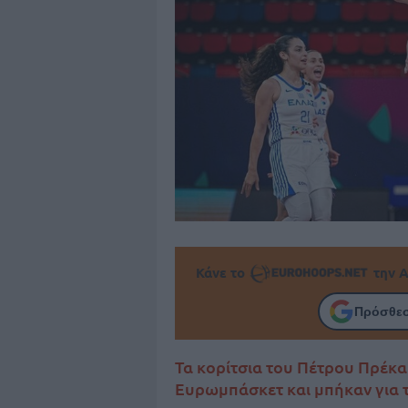
Κάνε το
την Α
Πρόσθεσ
Τα κορίτσια του Πέτρου Πρέκα
Ευρωμπάσκετ και μπήκαν για τ