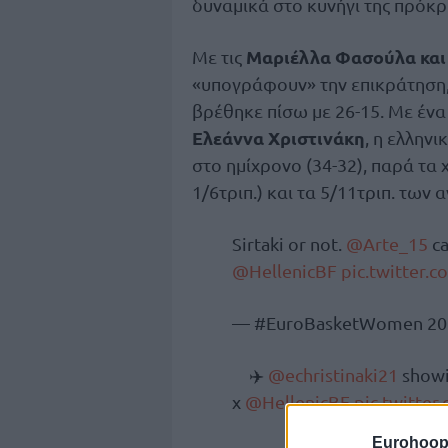
δυναμικά στο κυνήγι της πρόκρ
Μαριέλλα Φασούλα και
Με τις
«υπογράφουν» την επικράτηση,
βρέθηκε πίσω με 26-15. Με ένα
Ελεάννα Χριστινάκη
, η ελληνι
στο ημίχρονο (34-32), παρά τα 
1/6τριπ.) και τα 5/11τριπ. των 
Sirtaki or not.
@Arte_15
ca
@HellenicBF
pic.twitter.
— #EuroBasketWomen 20
✈️
@echristinaki21
showi
x
@HellenicBF
pic.twitte
Eurohoop