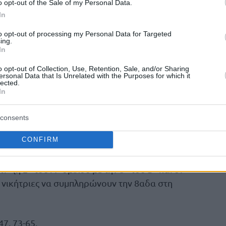
o opt-out of the Sale of my Personal Data.
In
to opt-out of processing my Personal Data for Targeted
ing.
In
o opt-out of Collection, Use, Retention, Sale, and/or Sharing
ersonal Data that Is Unrelated with the Purposes for which it
lected.
In
consents
ης
ις ομίλους της 1
φάσης προκρίνεται
CONFIRM
Λιουμπλιάνα
τη
. Οι εθνικές που θα
των γκρουπ, θα αγωνιστούν τη Δευτέρα
η
η
τί» (η 2
του Α΄ ομίλου με την 3
του Β΄ και οι
ις νικήτριες να συμπληρώνουν την 8αδα στη
47, 73-65.