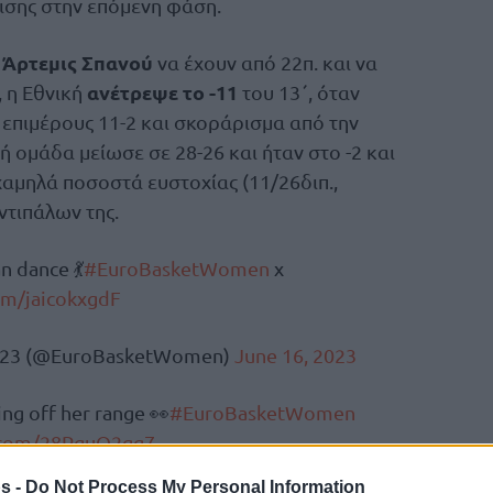
ισης στην επόμενη φάση.
 Άρτεμις Σπανού
να έχουν από 22π. και να
ανέτρεψε το -11
 η Εθνική
του 13΄, όταν
 επιμέρους 11-2 και σκοράρισμα από την
κή ομάδα μείωσε σε 28-26 και ήταν στο -2 και
χαμηλά ποσοστά ευστοχίας (11/26διπ.,
αντιπάλων της.
n dance 💃
#EuroBasketWomen
x
com/jaicokxgdF
23 (@EuroBasketWomen)
June 16, 2023
ng off her range 👀
#EuroBasketWomen
r.com/28PguQ2gg7
s -
Do Not Process My Personal Information