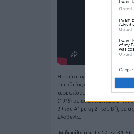
I want t
Opted 
I want 
Advertis
Opted 
I want t
of my P
was col
Opted 
Google 
Η πρώτη ομάδα από τους τέσσερ
απευθείας στα προημιτελικά σ
η
η
τερματίσουν στη 2
και 3
θέση 
αγώνα μπαράζ
(19/6) σε
, «χιασ
η
η
3
του Α΄ με τη 2
του Β΄), με τ
Σλοβενία.
Τα δεκάλεπτα
: 13-17, 32-34, 56-