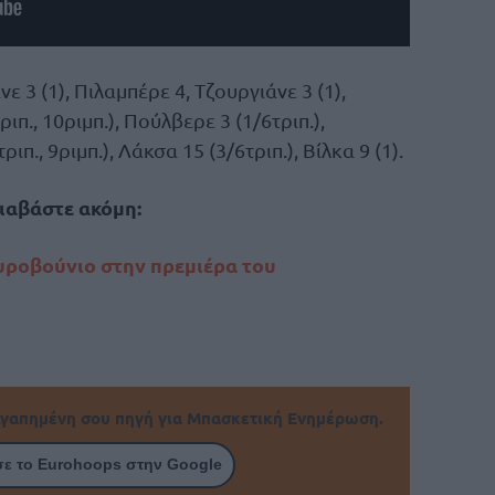
 3 (1), Πιλαμπέρε 4, Τζουργιάνε 3 (1),
ιπ., 10ριμπ.), Πούλβερε 3 (1/6τριπ.),
π., 9ριμπ.), Λάκσα 15 (3/6τριπ.), Βίλκα 9 (1).
ιαβάστε ακόμη:
υροβούνιο στην πρεμιέρα του
γαπημένη σου πηγή για Μπασκετική Ενημέρωση.
ε το Eurohoops στην Google