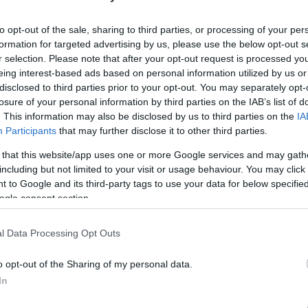
23 (@EuroBasketWomen)
June 16, 2023
to opt-out of the sale, sharing to third parties, or processing of your per
ρωτικά στο τρίτο δεκάλεπτο, όταν στα πρώτα
formation for targeted advertising by us, please use the below opt-out s
επιμέρους 22-6
υχε ένα εντυπωσιακό
και
r selection. Please note that after your opt-out request is processed y
eing interest-based ads based on personal information utilized by us or
!
Σπανού
Κυρίαρχο ρόλο σε αυτό έπαιξε η
με
disclosed to third parties prior to your opt-out. You may separately opt-
0, αλλά και η εκπληκτική άμυνα των παικτριών
losure of your personal information by third parties on the IAB’s list of
Τσινέκε
ε σημαντική συνεισφορά και από την
,
. This information may also be disclosed by us to third parties on the
IA
Participants
that may further disclose it to other third parties.
νίας, η οποία πλησίασε ως το -5, και την
Ισπανία,
ι για την πρόκριση απέναντι στην
η
 that this website/app uses one or more Google services and may gath
σε με 78-57 του Μαυροβουνίου,
κάτι που
including but not limited to your visit or usage behaviour. You may click 
 to Google and its third-party tags to use your data for below specifi
ρεκόρ 1-1!
του ομίλου σε
ogle consent section.
l Data Processing Opt Outs
o opt-out of the Sharing of my personal data.
In