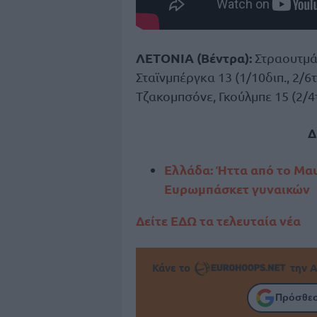
ΛΕΤΟΝΙΑ (Βέντρα):
Στραουτμάνε
Σταϊνμπέργκα 13 (1/10διπ., 2/6τρ
Τζακομπσόνε, Γκούλμπε 15 (2/4τρι
Δ
Ελλάδα: Ήττα από το Μα
Ευρωμπάσκετ γυναικών
Δείτε ΕΔΩ τα τελευταία νέα
Κάνε το
την Α
Πρόσθεσ