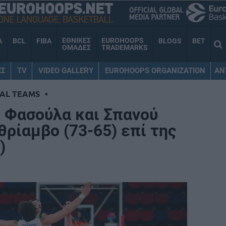
ΕΘΝΙΚΕΣ
EUROHOOPS
A
BCL
FIBA
BLOGS
BET
ΟΜΑΔΕΣ
TRADEMARKS
ΕΣ
TV
VIDEO GALLERY
EUROHOOPS ORGANIZATION
AN
AL TEAMS
•
: Φασούλα και Σπανού
θρίαμβο (73-65) επί της
)