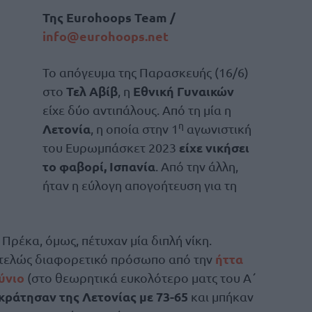
Της
Eurohoops Team /
info@eurohoops.net
Το απόγευμα της Παρασκευής (16/6)
Τελ Αβίβ
Εθνική Γυναικών
στο
, η
είχε δύο αντιπάλους. Από τη μία η
η
Λετονία
, η οποία στην 1
αγωνιστική
είχε νικήσει
του Ευρωμπάσκετ 2023
το φαβορί, Ισπανία
. Από την άλλη,
ήταν η εύλογη απογοήτευση για τη
Πρέκα, όμως, πέτυχαν μία διπλή νίκη.
ήττα
ντελώς διαφορετικό πρόσωπο από την
ύνιο
(στο θεωρητικά ευκολότερο ματς του Α΄
κράτησαν της Λετονίας με 73-65
και μπήκαν