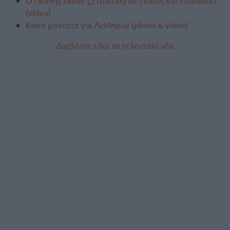
Ο Γιάννης έκανε (;) roasting σε Γιόκιτς και Ντουράντ
(video)
Κακά μαντάτα για ΛεΜπρον (photo & video)
Διαβάστε εδώ τα τελευταία νέα