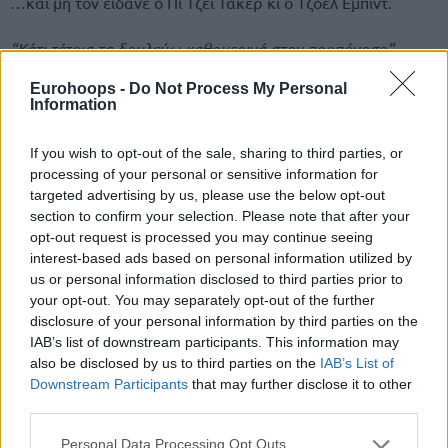
…και μη τον είδανε ο Πι Τζέι Τάκερ κι ο Τζοέλ Εμπίντ.
“Κάτι τέτοια τα δουλεύω καθημερινά στην προπόνηση”,
εξήγησε χαλαρός ο 33χρονος σμολ φόργουορντ, που
Eurohoops -
Do Not Process My Personal
άγγιξε το triple-double
(23π. με 8/13δίπ., 1/1τρίπ., 4/6β.,
Information
11ρ., 9ασ., 4κλ., 3λ. σε 32:08).
If you wish to opt-out of the sale, sharing to third parties, or
processing of your personal or sensitive information for
targeted advertising by us, please use the below opt-out
section to confirm your selection. Please note that after your
opt-out request is processed you may continue seeing
interest-based ads based on personal information utilized by
us or personal information disclosed to third parties prior to
your opt-out. You may separately opt-out of the further
disclosure of your personal information by third parties on the
IAB’s list of downstream participants. This information may
also be disclosed by us to third parties on the
IAB’s List of
Downstream Participants
that may further disclose it to other
third parties.
Please note that this website/app uses one or more Google
Personal Data Processing Opt Outs