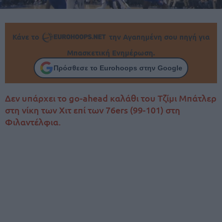
Κάνε το
την Αγαπημένη σου πηγή για
Μπασκετική Ενημέρωση.
Πρόσθεσε το Eurohoops στην Google
Δεν υπάρχει το go-ahead καλάθι του Τζίμι Μπάτλερ
στη νίκη των Χιτ επί των 76ers (99-101) στη
Φιλαντέλφια.