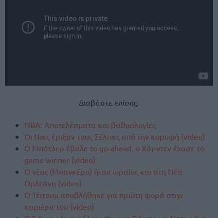
Διαβάστε επίσης:
ΝΒΑ: Αποτελέσματα και βαθμολογίες
Οι Νικς έριξαν τους Σέλτικς από την κορυφή (video)
Ο Μπάτλερ έβαλε το go-ahead, ο Χάρντεν έχασε το
game winner (video)
Ο νέος (Μπανκέρο) ήταν ωραίος και στη Νέα
Ορλεάνη (video)
Ο Τέιτουμ αποβλήθηκε για πρώτη φορά στην
καριέρα του (video)