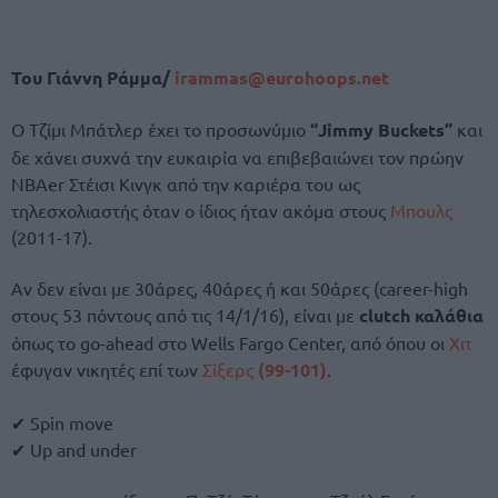
Του Γιάννη Ράμμα/
irammas@eurohoops.net
Ο Τζίμι Μπάτλερ έχει το προσωνύμιο
“Jimmy Buckets”
και
δε χάνει συχνά την ευκαιρία να επιβεβαιώνει τον πρώην
NBAer Στέισι Κινγκ από την καριέρα του ως
τηλεσχολιαστής όταν ο ίδιος ήταν ακόμα στους
Μπουλς
(2011-17).
Αν δεν είναι με 30άρες, 40άρες ή και 50άρες (career-high
στους 53 πόντους από τις 14/1/16), είναι με
clutch καλάθια
όπως το go-ahead στo Wells Fargo Center, από όπου οι
Χιτ
έφυγαν νικητές επί των
Σίξερς
(99-101)
.
✔ Spin move
✔ Up and under