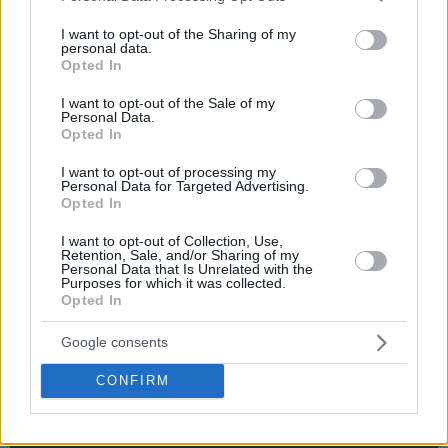
services and may gather and store information including but
not limited to your visit or usage behaviour. You may click to
I want to opt-out of the Sharing of my
personal data.
grant or deny consent to Google and its third-party tags to
Opted In
use your data for below specified purposes in below Google
consent section.
I want to opt-out of the Sale of my
Personal Data.
Opted In
I want to opt-out of processing my
Personal Data for Targeted Advertising.
Opted In
I want to opt-out of Collection, Use,
Retention, Sale, and/or Sharing of my
Personal Data that Is Unrelated with the
Purposes for which it was collected.
Opted In
Google consents
CONFIRM