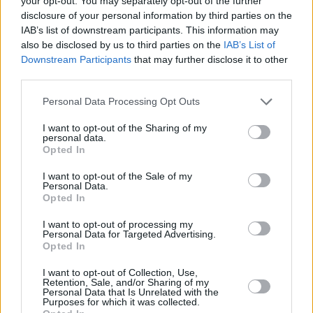
your opt-out. You may separately opt-out of the further
disclosure of your personal information by third parties on the
IAB’s list of downstream participants. This information may
also be disclosed by us to third parties on the
IAB’s List of
Downstream Participants
that may further disclose it to other
third parties.
Please note that this website/app uses one or more Google
Personal Data Processing Opt Outs
services and may gather and store information including but
not limited to your visit or usage behaviour. You may click to
I want to opt-out of the Sharing of my
personal data.
grant or deny consent to Google and its third-party tags to
Opted In
use your data for below specified purposes in below Google
consent section.
I want to opt-out of the Sale of my
Personal Data.
Opted In
I want to opt-out of processing my
Personal Data for Targeted Advertising.
Opted In
I want to opt-out of Collection, Use,
Retention, Sale, and/or Sharing of my
Personal Data that Is Unrelated with the
Οι
Λέικερς
είναι στη
12η θέση με 29-32
και μόλις ένα
Purposes for which it was collected.
παιχνίδι πίσω από τους δέκατους
Πέλικανς
(30-32)
, είναι,