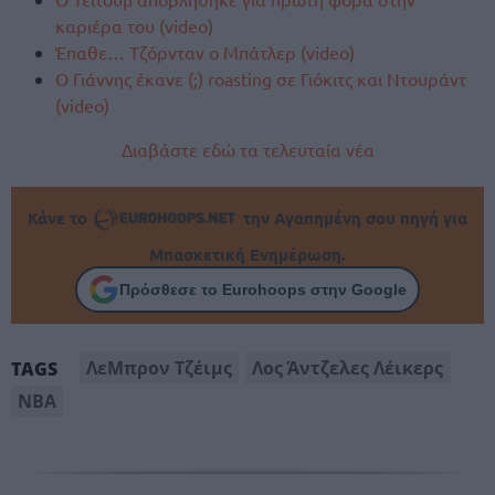
καριέρα του (video)
Έπαθε… Τζόρνταν ο Μπάτλερ (video)
Ο Γιάννης έκανε (;) roasting σε Γιόκιτς και Ντουράντ
(video)
Διαβάστε εδώ τα τελευταία νέα
Κάνε το
την Αγαπημένη σου πηγή για
Μπασκετική Ενημέρωση.
Πρόσθεσε το Eurohoops στην Google
ΛεΜπρον Τζέιμς
Λος Άντζελες Λέικερς
TAGS
ΝΒΑ