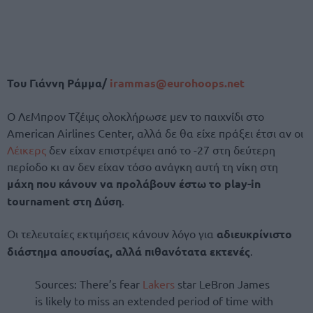
Του Γιάννη Ράμμα/
irammas@eurohoops.net
Ο ΛεΜπρον Τζέιμς ολοκλήρωσε μεν το παιχνίδι στο
American Airlines Center, αλλά δε θα είχε πράξει έτσι αν οι
Λέικερς
δεν είχαν επιστρέψει από το -27 στη δεύτερη
περίοδο κι αν δεν είχαν τόσο ανάγκη αυτή τη νίκη στη
μάχη που κάνουν να προλάβουν έστω το play-in
tournament στη Δύση
.
Οι τελευταίες εκτιμήσεις κάνουν λόγο για
αδιευκρίνιστο
διάστημα απουσίας, αλλά πιθανότατα εκτενές
.
Sources: There’s fear
Lakers
star LeBron James
is likely to miss an extended period of time with