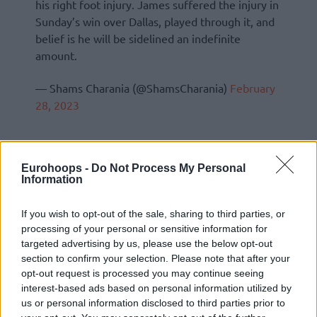
his right foot injury. James suffered the injury in
Sunday’s win over Dallas, played through it, and
belief is he will be sidelined an indefinite
amount.
— Shams Charania (@ShamsCharania)
February
28, 2023
Eurohoops -
Do Not Process My Personal
Information
If you wish to opt-out of the sale, sharing to third parties, or
processing of your personal or sensitive information for
targeted advertising by us, please use the below opt-out
section to confirm your selection. Please note that after your
opt-out request is processed you may continue seeing
interest-based ads based on personal information utilized by
us or personal information disclosed to third parties prior to