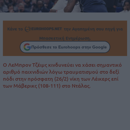
Κάνε το
την Αγαπημένη σου πηγή για
Μπασκετική Ενημέρωση.
Πρόσθεσε το Eurohoops στην Google
Ο ΛεΜπρον Τζέιμς κινδυνεύει να χάσει σημαντικό
αριθμό παιχνιδιών λόγω τραυματισμού στο δεξί
πόδι στην πρόσφατη (26/2) νίκη των Λέικερς επί
των Μάβερικς (108-111) στο Ντάλας.