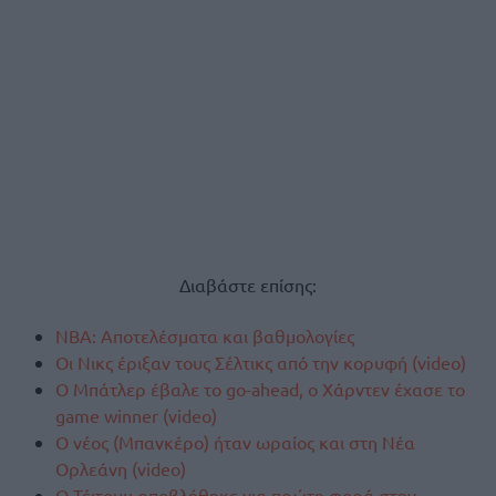
Διαβάστε επίσης:
ΝΒΑ: Αποτελέσματα και βαθμολογίες
Οι Νικς έριξαν τους Σέλτικς από την κορυφή (video)
Ο Μπάτλερ έβαλε το go-ahead, ο Χάρντεν έχασε το
game winner (video)
Ο νέος (Μπανκέρο) ήταν ωραίος και στη Νέα
Ορλεάνη (video)
Ο Τέιτουμ αποβλήθηκε για πρώτη φορά στην