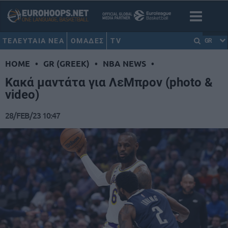
ΤΕΛΕΥΤΑΙΑ ΝΕΑ
ΟΜΑΔΕΣ
TV
GR
HOME
•
GR (GREEK)
•
NBA NEWS
•
Κακά μαντάτα για ΛεΜπρον (photo &
video)
28/FEB/23 10:47