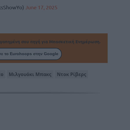
ksShowYo)
June 17, 2025
γαπημένη σου πηγή για Μπασκετική Ενημέρωση.
ε το Eurohoops στην Google
πο
Μιλγουόκι Μπακς
Ντοκ Ρίβερς