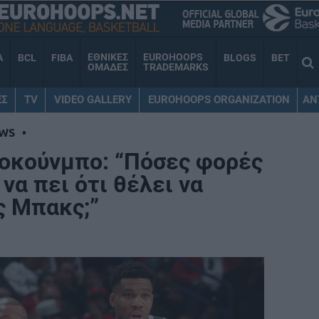
ΕΘΝΙΚΕΣ
EUROHOOPS
A
BCL
FIBA
BLOGS
BET
ΟΜΑΔΕΣ
TRADEMARKS
ΕΣ
TV
VIDEO GALLERY
EUROHOOPS ORGANIZATION
AN
WS
•
τοκούνμπο: “Πόσες φορές
να πει ότι θέλει να
ς Μπακς;”