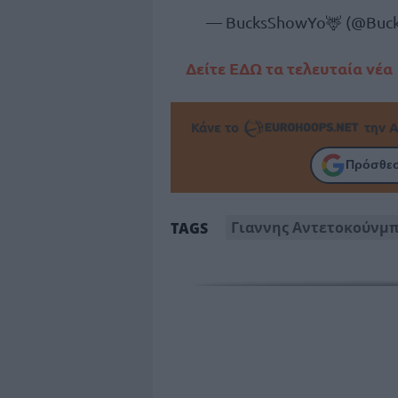
— BucksShowYo🦌 (@Buc
Δείτε ΕΔΩ τα τελευταία νέα
Κάνε το
την Α
Πρόσθεσ
Γιαννης Αντετοκούνμ
TAGS