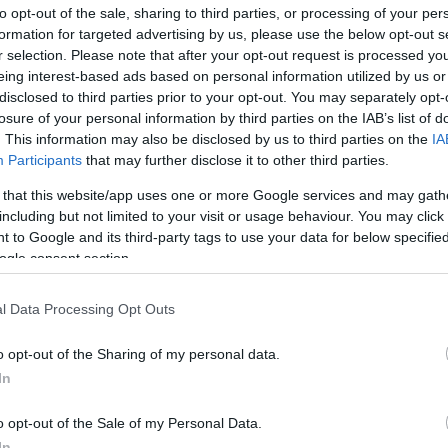
to opt-out of the sale, sharing to third parties, or processing of your per
formation for targeted advertising by us, please use the below opt-out s
Του Μιχάλη Γκιουλένογλου/
r selection. Please note that after your opt-out request is processed y
info@eurohoops.net
eing interest-based ads based on personal information utilized by us or
disclosed to third parties prior to your opt-out. You may separately opt-
losure of your personal information by third parties on the IAB’s list of
Μιλγουόκι Μπακς
Η αποτυχία των
να
. This information may also be disclosed by us to third parties on the
IA
περάσουν στο 2ο γύρο των playoffs
Participants
that may further disclose it to other third parties.
του ΝΒΑ, για δεύτερη συνεχόμενη
 that this website/app uses one or more Google services and may gath
σεζόν, σήκωσε θύελλα φημών για το
including but not limited to your visit or usage behaviour. You may click 
Γιάννη Αντετοκούνμπο
μέλλον του
 to Google and its third-party tags to use your data for below specifi
στην ομάδα.
ogle consent section.
Ο ίδιος φρόντισε να ξεδιαλύνει την
l Data Processing Opt Outs
ενάρια ανταλλαγών, ωστόσο και ο
o opt-out of the Sharing of my personal data.
 θέλησε να κάνει το ίδιο με τον πλέον
In
o opt-out of the Sale of my Personal Data.
ότι δεν είναι αλήθεια. Δεν ξέρω πόσες φορές
In