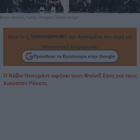
Brian Sevald / Getty Images / Ideal Image
Κάνε το
την Αγαπημένη σου πηγή για
Μπασκετική Ενημέρωση.
Πρόσθεσε το Eurohoops στην Google
Ο Κέβιν Ντουράντ αφήνει τους Φοίνιξ Σανς για τους
Χιούστον Ρόκετς.