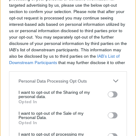
targeted advertising by us, please use the below opt-out
Ουόριορς
,
Μπρούκλιν Νετς
και
Φοίνιξ Σανς
.
section to confirm your selection. Please note that after your
opt-out request is processed you may continue seeing
Η έτερη ομάδα που ήταν μέχρι την τελευταία στιγμή στις
interest-based ads based on personal information utilized by
διαπραγματεύσεις ήταν οι
Μαϊάμι Χιτ
, ωστόσο το deal έγινε
us or personal information disclosed to third parties prior to
με τους Ρόκετς.
your opt-out. You may separately opt-out of the further
disclosure of your personal information by third parties on the
Blockbuster trade on the final day of the NBA
IAB’s list of downstream participants. This information may
also be disclosed by us to third parties on the
IAB’s List of
season. The
Suns
engaged in deep conversations
Downstream Participants
that may further disclose it to other
with the two Durant finalists — Houston and
third parties.
Miami — over the last 24 hours and reached
agreement on the deal Sunday morning.
Please note that this website/app uses one or more Google
Personal Data Processing Opt Outs
https://t.co/2rZedTD6q1
services and may gather and store information including but
not limited to your visit or usage behaviour. You may click to
I want to opt-out of the Sharing of my
personal data.
grant or deny consent to Google and its third-party tags to
Opted In
use your data for below specified purposes in below Google
consent section.
I want to opt-out of the Sale of my
Personal Data.
Opted In
I want to opt-out of processing my