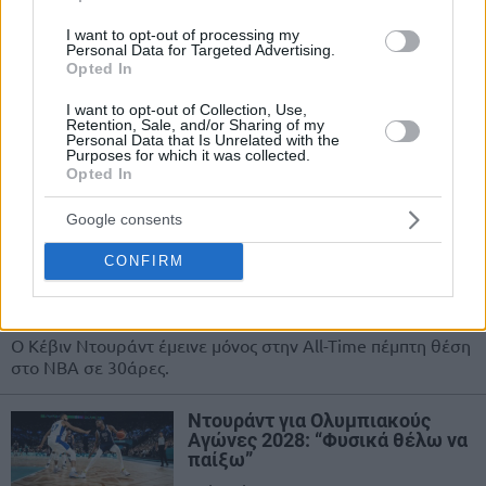
Κέβιν Ντουράντ… από μηχανής
θεός, έσωσε στο τέλος τους
I want to opt-out of processing my
Ρόκετς από τους Πέλικανς
Personal Data for Targeted Advertising.
Opted In
14/MAR/26 08:35
I want to opt-out of Collection, Use,
Ο Κέβιν Ντουράντ σαν από μηχανής θεός έσωσε τους
Retention, Sale, and/or Sharing of my
Personal Data that Is Unrelated with the
Ρόκετς στο τέλος κατά των Πέλικανς (107-105), που
Purposes for which it was collected.
έκαναν ένα......
Opted In
Ντουράντ: Πρώτα μανούριασε
Google consents
με τον Χίρο, μετά ξεπέρασε τον
Κόμπι σε 30άρες (και πιο μετά
CONFIRM
ηττήθηκε)
01/MAR/26 10:35
Ο Κέβιν Ντουράντ έμεινε μόνος στην All-Time πέμπτη θέση
στο NBA σε 30άρες.
Ντουράντ για Ολυμπιακούς
Αγώνες 2028: “Φυσικά θέλω να
παίξω”