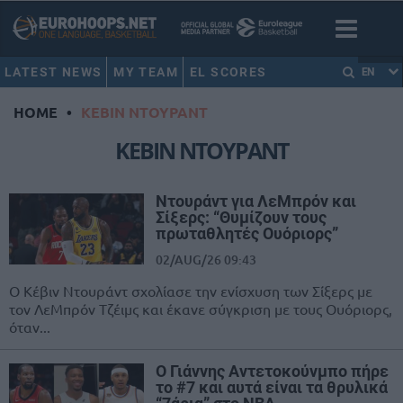
LATEST NEWS
MY TEAM
EL SCORES
EN
HOME
•
ΚΕΒΙΝ ΝΤΟΥΡΑΝΤ
ΚΕΒΙΝ ΝΤΟΥΡΑΝΤ
Ντουράντ για ΛεΜπρόν και
Σίξερς: “Θυμίζουν τους
πρωταθλητές Ουόριορς”
02/AUG/26 09:43
Ο Κέβιν Ντουράντ σχολίασε την ενίσχυση των Σίξερς με
τον ΛεΜπρόν Τζέιμς και έκανε σύγκριση με τους Ουόριορς,
όταν...
O Γιάννης Αντετοκούνμπο πήρε
το #7 και αυτά είναι τα θρυλικά