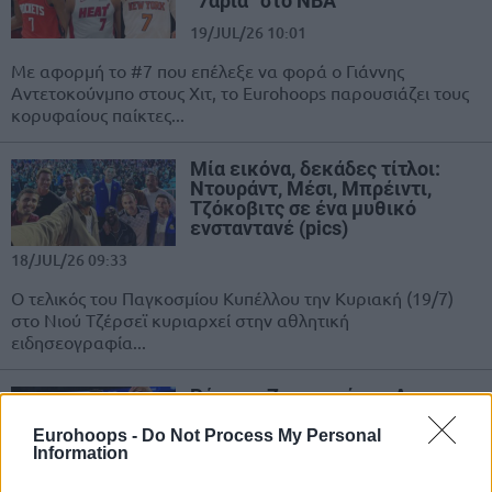
“7άρια” στο NBA
19/JUL/26 10:01
Με αφορμή το #7 που επέλεξε να φορά ο Γιάννης
Αντετοκούνμπο στους Χιτ, το Eurohoops παρουσιάζει τους
κορυφαίους παίκτες...
Μία εικόνα, δεκάδες τίτλοι:
Ντουράντ, Μέσι, Μπρέιντι,
Τζόκοβιτς σε ένα μυθικό
ενσταντανέ (pics)
18/JUL/26 09:33
Ο τελικός του Παγκοσμίου Κυπέλλου την Κυριακή (19/7)
στο Νιού Τζέρσεϊ κυριαρχεί στην αθλητική
ειδησεογραφία...
Ρόκετς: Ζωντανοί στο Λος
Άντζελες, μείωσαν σε 2-3 χωρίς
Ντουράντ και πάλι
Eurohoops -
Do Not Process My Personal
Information
30/APR/26 07:07