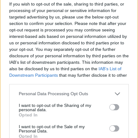
Οι Ρόκετς δεν τα παράτησαν μετά την αδιανόητη ήττα τους
If you wish to opt-out of the sale, sharing to third parties, or
στο Game 3 και με 99-93 έμειναν ζωντανοί μέσα...
processing of your personal or sensitive information for
targeted advertising by us, please use the below opt-out
section to confirm your selection. Please note that after your
Ολυμπιακός – Μονακό: Η
opt-out request is processed you may continue seeing
αλησμόνητη σειρά του 2022 & ο
Ντουράντ που… έπαθε πλάκα
interest-based ads based on personal information utilized by
με την ατμόσφαιρα στο ΣΕΦ
us or personal information disclosed to third parties prior to
your opt-out. You may separately opt-out of the further
25/APR/26 11:09
disclosure of your personal information by third parties on the
Ο Ολυμπιακός περιμένει από την Τρίτη και έπειτα τη
IAB’s list of downstream participants. This information may
Μονακό για τα playoffs της Ευρωλίγκας και το Eurohoops
also be disclosed by us to third parties on the
IAB’s List of
γυρνάει...
Downstream Participants
that may further disclose it to other
third parties.
ΙΣΤΟΡΙΚΟΣ Ντουράντ: Ξεπέρασε
Please note that this website/app uses one or more Google
Personal Data Processing Opt Outs
τον Τζόρνταν σε πόντους
services and may gather and store information including but
22/MAR/26 10:22
not limited to your visit or usage behaviour. You may click to
I want to opt-out of the Sharing of my
personal data.
grant or deny consent to Google and its third-party tags to
Ακόμη ένα milestone για τον Κέβιν
Opted In
use your data for below specified purposes in below Google
Ντουράντ, που ξεπέρασε τον Μάικλ
consent section.
Τζόρνταν σε πόντους.
I want to opt-out of the Sale of my
Personal Data.
Opted In