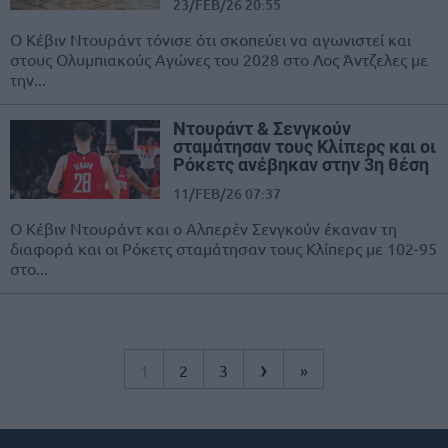
23/FEB/26 20:55
Ο Κέβιν Ντουράντ τόνισε ότι σκοπεύει να αγωνιστεί και
στους Ολυμπιακούς Αγώνες του 2028 στο Λος Άντζελες με
την...
Ντουράντ & Σενγκούν
σταμάτησαν τους Κλίπερς και οι
Ρόκετς ανέβηκαν στην 3η θέση
11/FEB/26 07:37
O Κέβιν Ντουράντ και ο Αλπερέν Σενγκούν έκαναν τη
διαφορά και οι Ρόκετς σταμάτησαν τους Κλίπερς με 102-95
στο...
›
1
2
3
»