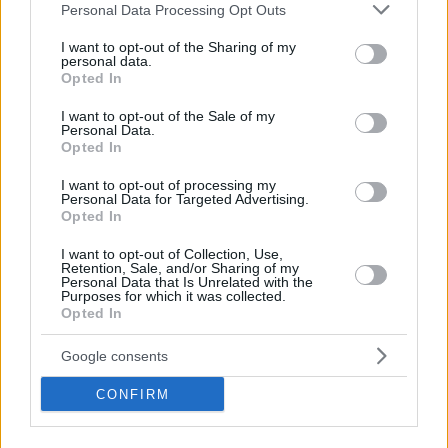
Please note that this website/app uses one or more Google
Personal Data Processing Opt Outs
services and may gather and store information including but
not limited to your visit or usage behaviour. You may click to
I want to opt-out of the Sharing of my
personal data.
grant or deny consent to Google and its third-party tags to
Opted In
use your data for below specified purposes in below Google
consent section.
I want to opt-out of the Sale of my
Personal Data.
Opted In
I want to opt-out of processing my
Personal Data for Targeted Advertising.
Opted In
I want to opt-out of Collection, Use,
Retention, Sale, and/or Sharing of my
Personal Data that Is Unrelated with the
Purposes for which it was collected.
Opted In
Google consents
CONFIRM
Σε κανένα προηγούμενο παιχνίδι δεν ξεπέρασε τα 20 λεπτά
στο παρκέ.