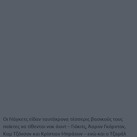
Οι Νάγκετς είδαν ταυτόχρονα τέσσερις βασικούς τους
παίκτες να τίθενται νοκ άουτ – Γιόκιτς, Άαρον Γκόρντον,
Καμ Τζόνσον και Κρίστιαν Μπράουν – ενώ και ο Τζαμάλ