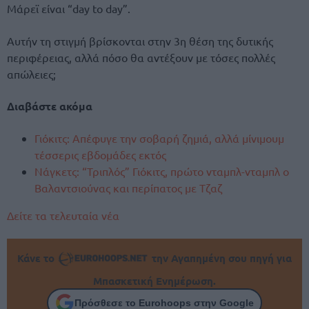
Μάρεϊ είναι “day to day”.
Αυτήν τη στιγμή βρίσκονται στην 3η θέση της δυτικής
περιφέρειας, αλλά πόσο θα αντέξουν με τόσες πολλές
απώλειες;
Διαβάστε ακόμα
Γιόκιτς: Απέφυγε την σοβαρή ζημιά, αλλά μίνιμουμ
τέσσερις εβδομάδες εκτός
Νάγκετς: “Τριπλός” Γιόκιτς, πρώτο νταμπλ-νταμπλ ο
Βαλαντσιούνας και περίπατος με Τζαζ
Δείτε τα τελευταία νέα
Κάνε το
την Αγαπημένη σου πηγή για
Μπασκετική Ενημέρωση.
Πρόσθεσε το Eurohoops στην Google