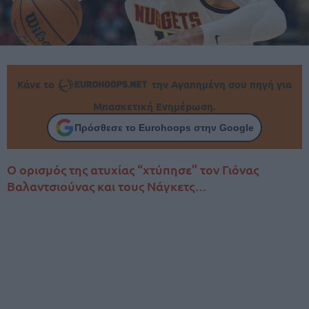
Κάνε το
την Αγαπημένη σου πηγή για
Μπασκετική Ενημέρωση.
Πρόσθεσε το Eurohoops στην Google
Ο ορισμός της ατυχίας “χτύπησε” τον Γιόνας
Βαλαντσιούνας και τους Νάγκετς…