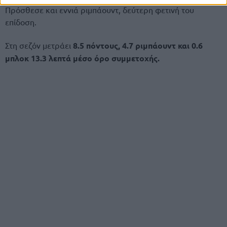
Πρόσθεσε και εννιά ριμπάουντ, δεύτερη φετινή του
επίδοση.
Στη σεζόν μετράει
8.5 πόντους, 4.7 ριμπάουντ και 0.6
μπλοκ 13.3 λεπτά μέσο όρο συμμετοχής.