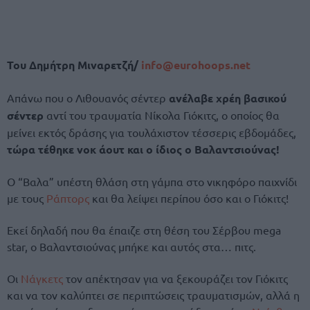
Του Δημήτρη Μιναρετζή/
info@eurohoops.net
Απάνω που ο Λιθουανός σέντερ
ανέλαβε χρέη βασικού
σέντερ
αντί του τραυματία Νίκολα Γιόκιτς, ο οποίος θα
μείνει εκτός δράσης για τουλάχιστον τέσσερις εβδομάδες,
τώρα τέθηκε νοκ άουτ και ο ίδιος ο Βαλαντσιούνας!
Ο “Βαλα” υπέστη θλάση στη γάμπα στο νικηφόρο παιχνίδι
με τους
Ράπτορς
και θα λείψει περίπου όσο και ο Γιόκιτς!
Εκεί δηλαδή που θα έπαιζε στη θέση του Σέρβου mega
star, ο Βαλαντσιούνας μπήκε και αυτός στα… πιτς.
Οι
Νάγκετς
τον απέκτησαν για να ξεκουράζει τον Γιόκιτς
και να τον καλύπτει σε περιπτώσεις τραυματισμών, αλλά η