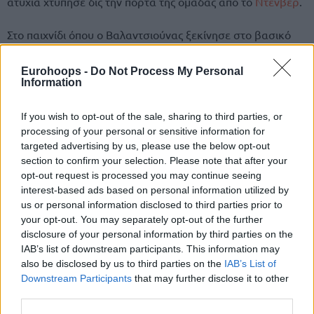
ατυχία χτύπησε δις την πόρτα της ομάδας από το
Ντένβερ
.
Στο παιχνίδι όπου ο Βαλαντσιούνας ξεκίνησε στο βασικό
σχήμα των Νάγκετς αντί του “Joker”, μέτρησε
17 πόντους,
τέσσερις ασίστ και τρία μπλοκ – όλα season high – όπως
Eurohoops -
Do Not Process My Personal
Information
και τα 23 λεπτά συμμετοχής.
If you wish to opt-out of the sale, sharing to third parties, or
processing of your personal or sensitive information for
targeted advertising by us, please use the below opt-out
section to confirm your selection. Please note that after your
opt-out request is processed you may continue seeing
interest-based ads based on personal information utilized by
us or personal information disclosed to third parties prior to
your opt-out. You may separately opt-out of the further
disclosure of your personal information by third parties on the
IAB’s list of downstream participants. This information may
also be disclosed by us to third parties on the
IAB’s List of
Downstream Participants
that may further disclose it to other
third parties.