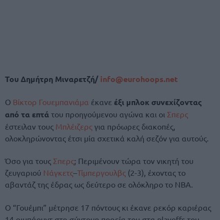
Του Δημήτρη Μιναρετζή/
info@eurohoops.net
Ο
Βίκτορ Γουεμπανιάμα
έκανε
έξι μπλοκ συνεχίζοντας
από τα επτά
του προηγούμενου αγώνα και οι
Σπερς
έστειλαν τους
Μπλέιζερς
για πρόωρες διακοπές,
ολοκληρώνοντας έτσι μία σχετικά καλή σεζόν για αυτούς.
Όσο για τους
Σπερς
; Περιμένουν τώρα τον νικητή του
ζευγαριού
Νάγκετς
–
Τίμπεργουλβς
(2-3), έχοντας το
αβαντάζ της έδρας ως δεύτερο σε ολόκληρο το ΝΒΑ.
Ο “Γουέμπι” μέτρησε 17 πόντους κι έκανε ρεκόρ καριέρας
14 ριμπάουντ στη σύντομη πορεία του στα playoffs του