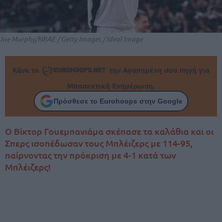
Joe Murphy/NBAE / Getty Images / Ideal Image
Κάνε το
την Αγαπημένη σου πηγή για
Μπασκετική Ενημέρωση.
Πρόσθεσε το Eurohoops στην Google
Ο Βίκτορ Γουεμπανιάμα σκέπασε τα καλάθια και οι
Σπερς ισοπέδωσαν τους Μπλέιζερς με 114-95,
παίρνοντας την πρόκριση με 4-1 κατά των
Μπλέιζερς!