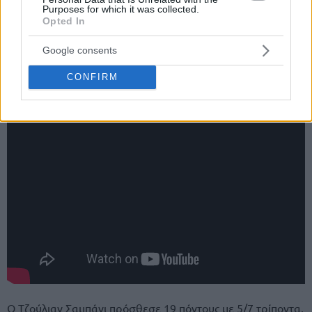
Purposes for which it was collected.
Opted In
Google consents
Δέχτηκαν κάτω από 98 πόντους στις τρεις από τις τέσσερις
νίκες τους και 108 όταν έλειψε ο
Γουεμπανιάμα
με
CONFIRM
διάσειση.
Ο Τζούλιαν Σαμπάνι πρόσθεσε 19 πόντους με 5/7 τρίποντα,