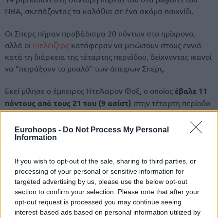
ΝΒΑ, σκεπάζοντας τα καλάθια σε ένα ακόμα παιχνίδι.
Οι Σπερς πήραν προβάδισμα 20 πόντων στο ημίχρονο,
αλλά οι
Μπλέιζερς
κατάφεραν να μειώσουν στους εννιά
κατά τη διάρκεια της τέταρτης περιόδου, δείχνοντας ικανοί
να “πειράξουν το μυαλό” των άπειρων Σπερς.
Εκεί μίλησε ο έμπειρος ΝτεΆαρον Φοξ, ο οποίος
έβαλε 11
πόντους από τους 21 του (9 ασίστ)
στην τέταρτη περίοδο
και οι γηπεδούχοι πήραν την εύκολη νίκη στο Game 5 (4-1),
ολοκληρώνοντας τη σειρά με αμυντικό “masterclass”.
Eurohoops -
Do Not Process My Personal
Information
If you wish to opt-out of the sale, sharing to third parties, or
processing of your personal or sensitive information for
targeted advertising by us, please use the below opt-out
section to confirm your selection. Please note that after your
opt-out request is processed you may continue seeing
interest-based ads based on personal information utilized by