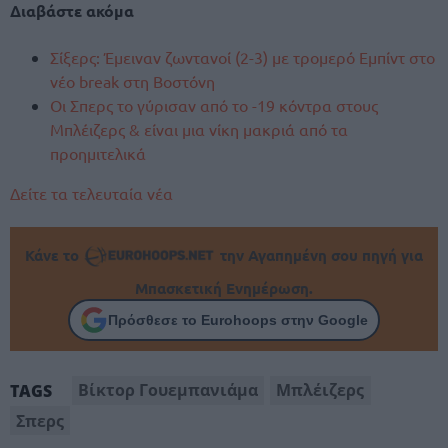
Διαβάστε ακόμα
Σίξερς: Έμειναν ζωντανοί (2-3) με τρομερό Εμπίντ στο
νέο break στη Βοστόνη
Οι Σπερς το γύρισαν από το -19 κόντρα στους
Μπλέιζερς & είναι μια νίκη μακριά από τα
προημιτελικά
Δείτε τα τελευταία νέα
Κάνε το
την Αγαπημένη σου πηγή για
Μπασκετική Ενημέρωση.
Πρόσθεσε το Eurohoops στην Google
Βίκτορ Γουεμπανιάμα
Μπλέιζερς
TAGS
Σπερς