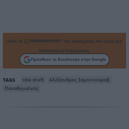
Κάνε το
την Αγαπημένη σου πηγή για
Μπασκετική Ενημέρωση.
Πρόσθεσε το Eurohoops στην Google
nba draft
Αλέξανδρος Σαμοντούροβ
TAGS
Παναθηναΐκός