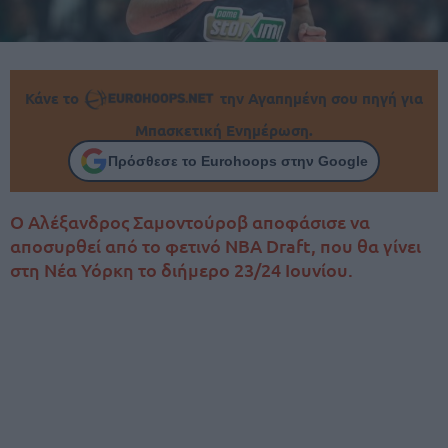
Κάνε το
την Αγαπημένη σου πηγή για
Μπασκετική Ενημέρωση.
Πρόσθεσε το Eurohoops στην Google
Ο Αλέξανδρος Σαμοντούροβ αποφάσισε να
αποσυρθεί από το φετινό NBA Draft, που θα γίνει
στη Νέα Υόρκη το διήμερο 23/24 Ιουνίου.