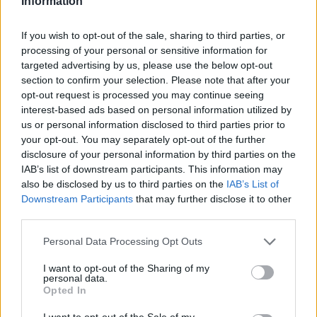
Information
Σπανούλη
.
If you wish to opt-out of the sale, sharing to third parties, or
Στη συνέχεια, όμως, δεν μπόρεσε να βρει επαρκή χρόνο
processing of your personal or sensitive information for
συμμετοχής στον Παναθηναϊκό στην Ευρωλίγκα όπου είχε
targeted advertising by us, please use the below opt-out
13 συμμετοχές (2.6 πόντους σε έξι λεπτά μέσο όρο ανά
section to confirm your selection. Please note that after your
αγώνα), ενώ στην Stoiximan GBL μετράει ως τώρα
4.0
opt-out request is processed you may continue seeing
πόντους σε 17 ματς.
interest-based ads based on personal information utilized by
us or personal information disclosed to third parties prior to
Ο 21χρονος ψηλός αντιμετώπισε και αρκετά προβλήματα
your opt-out. You may separately opt-out of the further
disclosure of your personal information by third parties on the
τραυματισμών, οπότε η σεζόν που κατέγραψε δεν “χτυπάει
IAB’s list of downstream participants. This information may
στο μάτι” και η απόσυρση του από το NBA Draft κρίνεται
also be disclosed by us to third parties on the
IAB’s List of
ως φυσιολογική.
Downstream Participants
that may further disclose it to other
third parties.
Please note that this website/app uses one or more Google
Personal Data Processing Opt Outs
services and may gather and store information including but
not limited to your visit or usage behaviour. You may click to
I want to opt-out of the Sharing of my
personal data.
grant or deny consent to Google and its third-party tags to
Opted In
use your data for below specified purposes in below Google
consent section.
I want to opt-out of the Sale of my