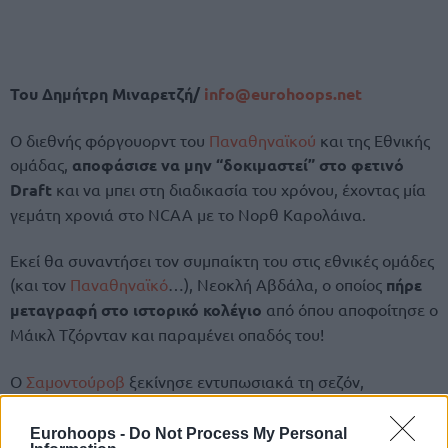
Του Δημήτρη Μιναρετζή/
info@eurohoops.net
Ο διεθνής φόργουορντ του
Παναθηναϊκού
και της Εθνικής
ομάδας,
αποφάσισε να μην “δοκιμαστεί” στο φετινό
Draft
και να μπει στη διαδικασία του χρόνου, έχοντας μία
γεμάτη χρονιά στο NCAA με το Νορθ Καρολάινα.
Εκεί θα συναντήσει τον συμπαίκτη του στις εθνικές ομάδες
(και τον
Παναθηναϊκό
…), Νεοκλή Αβδάλα, ο οποίος
πήρε
μεταγραφή στο ιστορικό κολέγιο
από όπου αποφοίτησε ο
Μάικλ Τζόρνταν και παραμένει οπαδός του!
Ο
Σαμοντούροβ
ξεκίνησε εντυπωσιακά τη σεζόν,
κερδίζοντας το χάλκινο μετάλλιο
στο Ευρωμπάσκετ του
2025 ως σημαντικό μέλος της Εθνικής ομάδας του
Βασίλη
Eurohoops -
Do Not Process My Personal