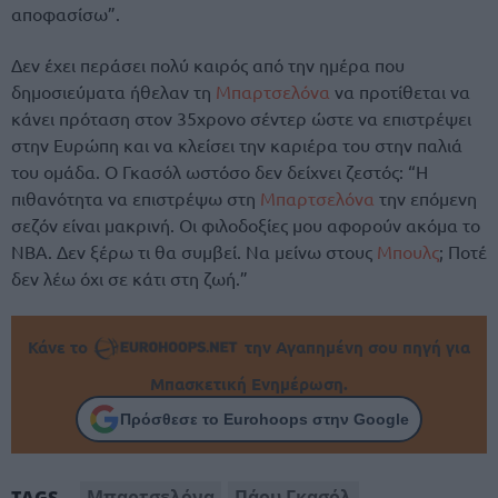
αποφασίσω”.
Δεν έχει περάσει πολύ καιρός από την ημέρα που
δημοσιεύματα ήθελαν τη
Μπαρτσελόνα
να προτίθεται να
κάνει πρόταση στον 35χρονο σέντερ ώστε να επιστρέψει
στην Ευρώπη και να κλείσει την καριέρα του στην παλιά
του ομάδα. Ο Γκασόλ ωστόσο δεν δείχνει ζεστός: “Η
πιθανότητα να επιστρέψω στη
Μπαρτσελόνα
την επόμενη
σεζόν είναι μακρινή. Οι φιλοδοξίες μου αφορούν ακόμα το
ΝΒΑ. Δεν ξέρω τι θα συμβεί. Να μείνω στους
Μπουλς
; Ποτέ
δεν λέω όχι σε κάτι στη ζωή.”
Κάνε το
την Αγαπημένη σου πηγή για
Μπασκετική Ενημέρωση.
Πρόσθεσε το Eurohoops στην Google
Μπαρτσελόνα
Πάου Γκασόλ