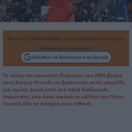
Κάνε το
την Αγαπημένη σου πηγή για
Μπασκετική Ενημέρωση.
Πρόσθεσε το Eurohoops στην Google
Το τέλος της κανονικής διάρκειας του ΝΒΑ βρήκε
τους Σικάγο Μπουλς να βρίσκονται εκτός playoffs
για πρώτη φορά μετά από εφτά διαδοχικές
παρουσίες, ενώ όσον αφορά το μέλλον του Πάου
Γκασόλ όλα τα σενάρια είναι πιθανά…