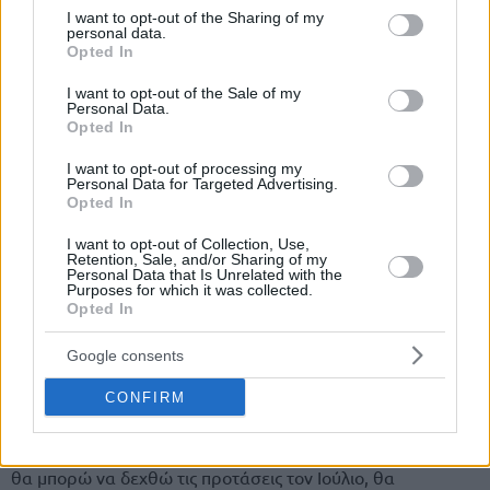
not limited to your visit or usage behaviour. You may click to
I want to opt-out of the Sharing of my
personal data.
grant or deny consent to Google and its third-party tags to
Opted In
use your data for below specified purposes in below Google
consent section.
I want to opt-out of the Sale of my
Personal Data.
Opted In
I want to opt-out of processing my
Personal Data for Targeted Advertising.
Της Eurohoops team/
info@eurohoops.net
Opted In
Το τέλος της κανονικής διάρκειας του ΝΒΑ βρήκε τους
I want to opt-out of Collection, Use,
Retention, Sale, and/or Sharing of my
Σικάγο Μπουλς
να βρίσκονται εκτός playoffs για πρώτη
Personal Data that Is Unrelated with the
Purposes for which it was collected.
φορά μετά από εφτά διαδοχικές παρουσίες και το μέλλον
Opted In
του Πάου Γκασόλ να κρίνεται αβέβαιο.
Google consents
O Ισπανός σταρ θα κάνει χρήση της οψιόν που έχει στο
συμβόλαιο του και θα γίνει free agent. Όπως τόνισε στον
CONFIRM
ισπανικό ραδιοφωνικό σταθμό RAC1, όλα είναι πιθανά:
“Θα σκεφτώ για το μέλλον μου τον Ιούνιο και όταν πλέον
θα μπορώ να δεχθώ τις προτάσεις τον Ιούλιο, θα