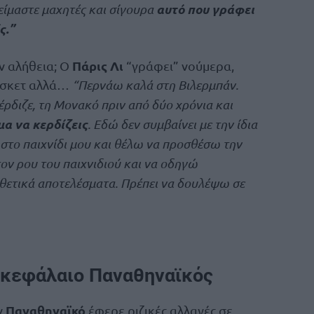
αυτό που γράφει
είμαστε μαχητές και σίγουρα
ς.”
Πάρις Λι
ν αλήθεια; Ο
“γράφει” νούμερα,
πάσκετ αλλά…
“Περνάω καλά στη Βιλερμπάν.
ρδιζε, τη Μονακό πριν από δύο χρόνια και
μα να κερδίζεις
. Εδώ δεν συμβαίνει με την ίδια
στο παιχνίδι μου και θέλω να προσθέσω την
ον ρου του παιχνιδιού και να οδηγώ
θετικά αποτελέσματα. Πρέπει να δουλέψω σε
ο κεφάλαιο Παναθηναϊκός
Παναθηναϊκό
ν
έφερε ριζικές αλλαγές σε