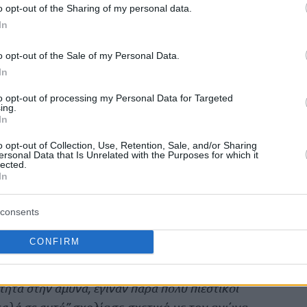
o opt-out of the Sharing of my personal data.
In
o opt-out of the Sale of my Personal Data.
In
to opt-out of processing my Personal Data for Targeted
ing.
In
o opt-out of Collection, Use, Retention, Sale, and/or Sharing
ersonal Data that Is Unrelated with the Purposes for which it
lected.
In
ό που γράφει το ρεκόρ μας”
consents
σωπο που δείχνουμε. Μέχρι και έξι λεπτά πριν
CONFIRM
σταν μέσα στο παιχνίδι. Ο Ολυμπιακός είχε ένα
ναι ο Ολυμπιακός. Έπρεπε να είμαστε έτοιμοι για
ύτητα στην άμυνα, έγιναν πάρα πολύ πιεστικοί
καλά σε αυτό”
σχολίασε σχετικά με τον αγώνα