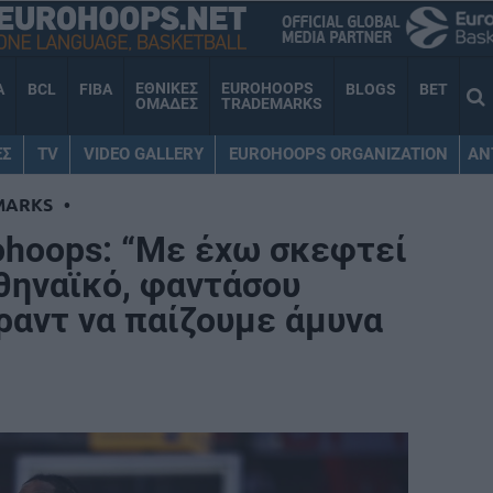
ΕΘΝΙΚΕΣ
EUROHOOPS
A
BCL
FIBA
BLOGS
BET
ΟΜΑΔΕΣ
TRADEMARKS
ΕΣ
TV
VIDEO GALLERY
EUROHOOPS ORGANIZATION
AN
MARKS
•
rohoops: “Με έχω σκεφτεί
θηναϊκό, φαντάσου
ραντ να παίζουμε άμυνα