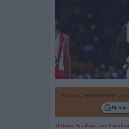
Κάνε το
την Α
Πρόσθεσ
Ο Πάρις Λι μίλησε στο Eurohoo