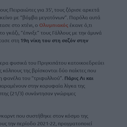
υς Πειραιώτες για 35′, τους ζόρισε αρκετά
 εκείνο με “βόμβα μεγατόνων”. Παρόλα αυτά
Ολυμπιακός
ασε στο χτένι, ο
έκανε ό,τι
ο γκάζι, “έπνιξε” τους Γάλλους με την άμυνά
19η νίκη του στη σεζόν στην
τασε στη
τερα φυσικά του Πριγκιπάτου κατοικοεδρεύει
ς κόλπους της βρίσκονται δύο παίκτες που
Πάρις Λι και
η φανέλα του “τριφυλλιού”.
αραμένουν στην κορυφαία λίγκα της
πτης (21/3) συνάντησαν γνώριμες
καρντ που συστήθηκε στον κόσμο της
υς την περίοδο 2021-22, πραγματοποιεί