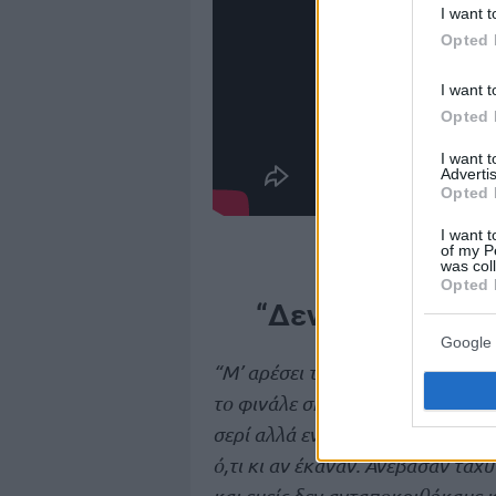
I want t
Opted 
I want t
Opted 
I want 
Advertis
Opted 
I want t
of my P
was col
Opted 
“Δεν είμαστε αυτ
Google 
“Μ’ αρέσει το ανταγωνιστικό πρό
το φινάλε σήμερα (σ.σ χθες) ήμα
σερί αλλά εντάξει, ξέρεις πως εί
ό,τι κι αν έκαναν. Ανέβασαν ταχ
και εμείς δεν ανταποκριθήκαμε 