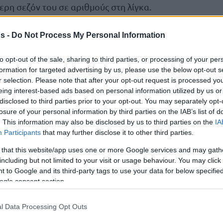
ερη σεζόν του σε αριθμούς στη λίγκα.
ων κλεψιμάτων με 1.7 κατά μέσο όρο ανά
s -
Do Not Process My Personal Information
ρόλο στην περιφερειακή γραμμή της
ην περασμένη περίοδο με το τριφύλλι” στο
to opt-out of the sale, sharing to third parties, or processing of your per
formation for targeted advertising by us, please use the below opt-out s
r selection. Please note that after your opt-out request is processed y
eing interest-based ads based on personal information utilized by us or
Ολυμπιακό
τον
στο Στάδιο Ειρήνης και Φιλίας
disclosed to third parties prior to your opt-out. You may separately opt-
νωσης, ο 29χρονος οσονούπω πλέι μέικερ,
losure of your personal information by third parties on the IAB’s list of
. This information may also be disclosed by us to third parties on the
IA
Eurohoops
.
Participants
that may further disclose it to other third parties.
 that this website/app uses one or more Google services and may gath
including but not limited to your visit or usage behaviour. You may click 
 to Google and its third-party tags to use your data for below specifi
ogle consent section.
l Data Processing Opt Outs