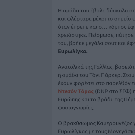
Η ομάδα του έβαλε δύσκολα στο
και φλέρταρε μέχρι το σημείο
όταν έπρεπε και ο… κόμπος έφτ
χρειάστηκε. Πείσμωσε, πάτησε τ
του, βρήκε μεγάλα σουτ και έφ
Ευρωλίγκα.
Ανατολικά της Γαλλίας, βορειό
η ομάδα του Τόνι Πάρκερ. Στου
έχουν φορέσει στο παρελθόν τ
Ντεσόν Τόμας
(DNP στο ΣΕΦ) π
Ευρώπης και το βράδυ της Πέμ
φυσιογνωμίες.
Ο βραχύσωμος Καμερουνέζος γ
Ευρωλίγκας με τους Μονεγάσκο