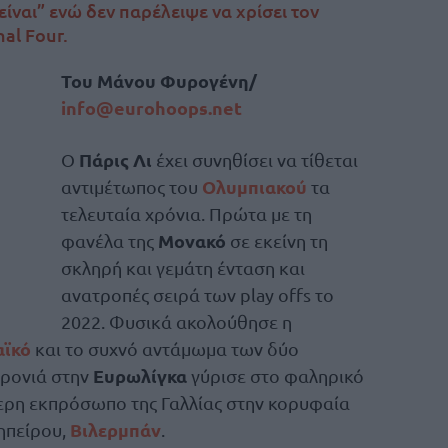
ίναι” ενώ δεν παρέλειψε να χρίσει τον
al Four.
Του Μάνου Φυρογένη/
info@eurohoops.net
Πάρις Λι
Ο
έχει συνηθίσει να τίθεται
Ολυμπιακού
αντιμέτωπος του
τα
τελευταία χρόνια. Πρώτα με τη
Μονακό
φανέλα της
σε εκείνη τη
σκληρή και γεμάτη ένταση και
ανατροπές σειρά των play offs το
2022. Φυσικά ακολούθησε η
ϊκό
και το συχνό αντάμωμα των δύο
Ευρωλίγκα
χρονιά στην
γύρισε στο φαληρικό
ερη εκπρόσωπο της Γαλλίας στην κορυφαία
Βιλερμπάν
ηπείρου,
.