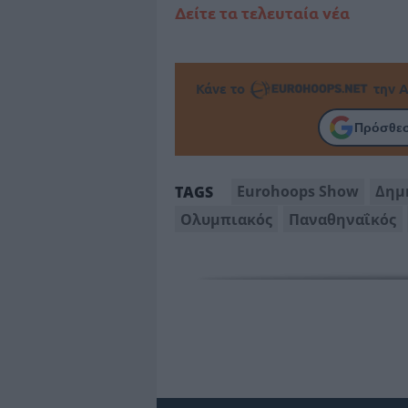
Δείτε τα τελευταία νέα
Κάνε το
την Α
Πρόσθεσ
Eurohoops Show
Δημ
TAGS
Ολυμπιακός
Παναθηναΐκός