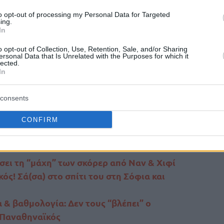
to opt-out of processing my Personal Data for Targeted
ing.
In
o opt-out of Collection, Use, Retention, Sale, and/or Sharing
ersonal Data that Is Unrelated with the Purposes for which it
lected.
In
consents
CONFIRM
ην πέρασε μία ημέρα!
ουντ έπειτα από σχεδόν δύο χρόνια στην
σει τη “μάχη” των σκόρερ από Ναν & Χιφί
! Σά(σα) στο σπίτι του στη Σόφια και
& βαθμολογία: Δεν τους “βλέπει” ο
 Παναθηναϊκός