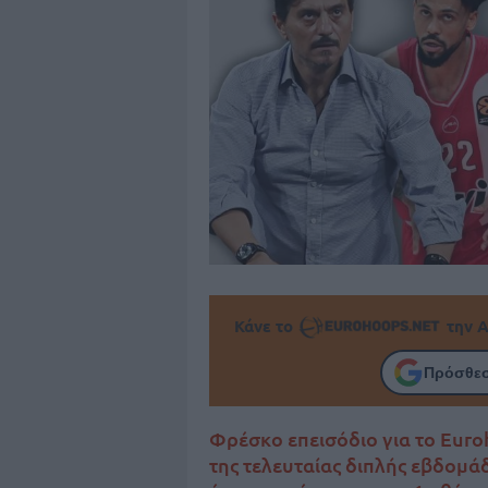
Κάνε το
την Α
Πρόσθεσ
Φρέσκο επεισόδιο για το Euro
της τελευταίας διπλής εβδομά