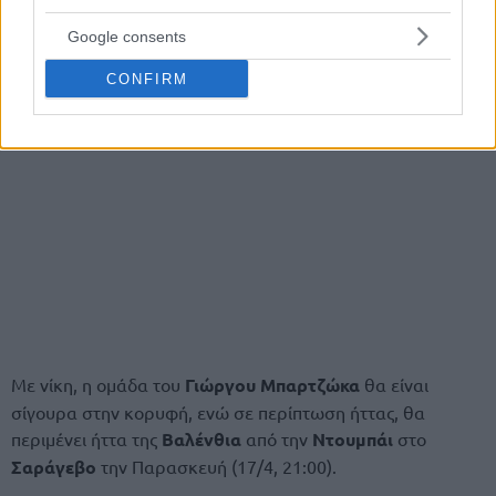
Google consents
CONFIRM
Με νίκη, η ομάδα του
Γιώργου Μπαρτζώκα
θα είναι
σίγουρα στην κορυφή, ενώ σε περίπτωση ήττας, θα
περιμένει ήττα της
Βαλένθια
από την
Ντουμπάι
στο
Σαράγεβο
την Παρασκευή (17/4, 21:00).