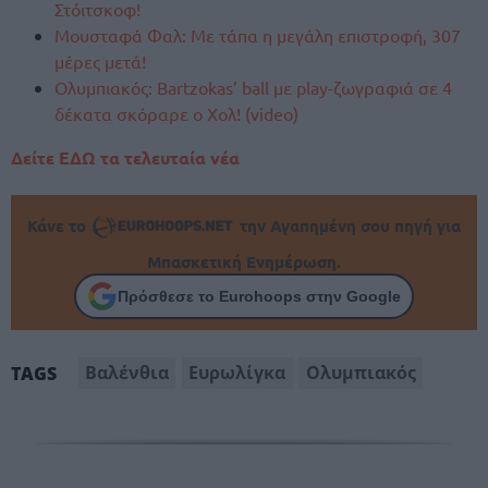
Στόιτσκοφ!
Μουσταφά Φαλ: Με τάπα η μεγάλη επιστροφή, 307
μέρες μετά!
Ολυμπιακός: Bartzokas’ ball με play-ζωγραφιά σε 4
δέκατα σκόραρε ο Χολ! (video)
Δείτε ΕΔΩ τα τελευταία νέα
Κάνε το
την Αγαπημένη σου πηγή για
Μπασκετική Ενημέρωση.
Πρόσθεσε το Eurohoops στην Google
Βαλένθια
Ευρωλίγκα
Ολυμπιακός
TAGS