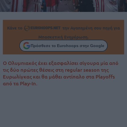
Κάνε το
την Αγαπημένη σου πηγή για
Μπασκετική Ενημέρωση.
Πρόσθεσε το Eurohoops στην Google
Ο Ολυμπιακός έχει εξασφαλίσει σίγουρα μία από
τις δύο πρώτες θέσεις στη regular season της
Ευρωλίγκας και θα μάθει αντίπαλο στα Playoffs
από τα Play-In.