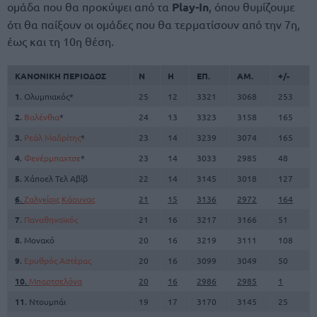
ομάδα που θα προκύψει από τα
Play-In
, όπου θυμίζουμε
ότι θα παίξουν οι ομάδες που θα τερματίσουν από την 7η,
έως και τη 10η θέση.
ΚΑΝΟΝΙΚΗ ΠΕΡΙΟΔΟΣ
Ν
Η
ΕΠ.
ΑΜ.
+/-
1
. Ολυμπιακός*
25
12
3321
3068
253
2
.
Βαλένθια
*
24
13
3323
3158
165
3
.
Ρεάλ Μαδρίτης
*
23
14
3239
3074
165
4
.
Φενέρμπαχτσε
*
23
14
3033
2985
48
5
. Χάποελ Τελ Αβίβ
22
14
3145
3018
127
6
.
Ζαλγκίρις Κάουνας
21
15
3136
2972
164
7
.
Παναθηναϊκός
21
16
3217
3166
51
8
. Μονακό
20
16
3219
3111
108
9
.
Ερυθρός Αστέρας
20
16
3099
3049
50
10
.
Μπαρτσελόνα
20
16
2986
2985
1
11
. Ντουμπάι
19
17
3170
3145
25