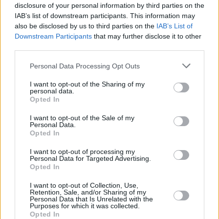
disclosure of your personal information by third parties on the
Πλέον, ο
Ολυμπιακός
για την 38η και τελευταία
IAB’s list of downstream participants. This information may
αγωνιστική, θα υποδεχθεί στο
ΣΕΦ
την
Αρμάνι Μιλάνο
also be disclosed by us to third parties on the
IAB’s List of
την Πέμπτη (16/4, 21:15).
Downstream Participants
that may further disclose it to other
third parties.
Please note that this website/app uses one or more Google
Personal Data Processing Opt Outs
services and may gather and store information including but
not limited to your visit or usage behaviour. You may click to
I want to opt-out of the Sharing of my
personal data.
grant or deny consent to Google and its third-party tags to
Opted In
use your data for below specified purposes in below Google
consent section.
I want to opt-out of the Sale of my
Personal Data.
Opted In
I want to opt-out of processing my
Personal Data for Targeted Advertising.
Opted In
I want to opt-out of Collection, Use,
Retention, Sale, and/or Sharing of my
Personal Data that Is Unrelated with the
Purposes for which it was collected.
Opted In