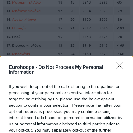
12
.
Μακάμπι Τελ Αβίβ
18
18
3213
3298
-85
13
.
Μπάγερν Μονάχου
17
20
2994
3073
-79
14
.
Αρμάνι Μιλάνο
17
20
3170
3209
-39
15
.
Παρτιζάν
15
21
2887
3080
-193
16
. Παρί
15
22
3343
3371
-28
17
. Βίρτους Μπολόνια
13
23
2949
3118
-169
18
.
Μπασκόνια
12
24
3160
3320
-160
19
.
Αναντολού Εφές
11
25
2844
2985
-141
Eurohoops -
Do Not Process My Personal
20
.
Βιλερμπάν
8
28
2820
3083
-263
Information
If you wish to opt-out of the sale, sharing to third parties, or
✳ Προκρίθηκαν
processing of your personal or sensitive information for
ℹ 30ή αγων.:
Μακάμπι Τελ Αβίβ
– Χάποελ Τελ Αβίβ 12/4
targeted advertising by us, please use the below opt-out
22:15 (στο Βελιγράδι)
section to confirm your selection. Please note that after your
opt-out request is processed you may continue seeing
ℹ 1η-6η θέση: Πρόκριση στα playoffs | 1η-4η θέση:
interest-based ads based on personal information utilized by
Πλεονέκτημα έδρας στα playoffs | 7η-10η θέση: Πρόκριση
us or personal information disclosed to third parties prior to
στο Play-In Showdown
your opt-out. You may separately opt-out of the further