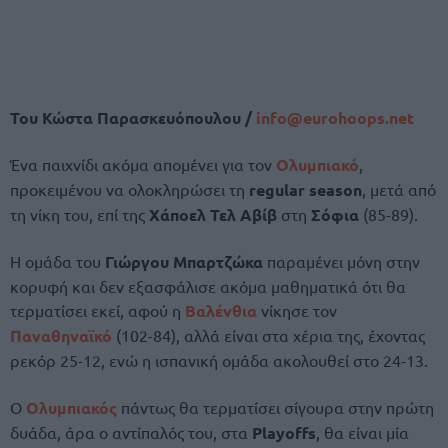
Του Κώστα Παρασκευόπουλου /
info@
eurohoops.
net
Ένα παιχνίδι ακόμα απομένει για τον
Ολυμπιακό
,
προκειμένου να ολοκληρώσει τη
regular season
, μετά από
τη νίκη του, επί της
Χάποελ Τελ Αβίβ
στη
Σόφια
(85-89).
Η ομάδα του
Γιώργου Μπαρτζώκα
παραμένει μόνη στην
κορυφή και δεν εξασφάλισε ακόμα μαθηματικά ότι θα
τερματίσει εκεί, αφού η
Βαλένθια
νίκησε τον
Παναθηναϊκό
(102-84), αλλά είναι στα χέρια της, έχοντας
ρεκόρ 25-12, ενώ η ισπανική ομάδα ακολουθεί στο 24-13.
Ο
Ολυμπιακός
πάντως θα τερματίσει σίγουρα στην πρώτη
δυάδα, άρα ο αντίπαλός του, στα
Playoffs
, θα είναι μία