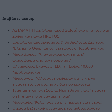
Διαβάστε ακόμη:
ΑΣΤΑΜΑΤΗΤΟΣ Ολυμπιακός! Σά(σα) στο σπίτι του στη
Σόφια και πάντα ΠΡΩΤΟΣ
Ευρωλίγκα αποτελέσματα & βαθμολογία: Δεν τους
“βλέπει” ο Ολυμπιακός, μετέωρος ο Παναθηναϊκός
Μπαρτζώκας: “Φανταστική αυτή η τρελή
ατμόσφαιρα από τον κόσμο μας”
Ολυμπιακός: Έκαναν… ΣΕΦ τη Σόφια 10.000
“ερυθρόλευκοι”
Μιλουτίνοφ: “Όλοι συνεισέφεραν στη νίκη, να
είμαστε έτοιμοι στα παιχνίδια που έρχονται”
Tyler time και στη Σόφια: Νέα 20άρα γιατί “είμαστε
on fire την πιο σημαντική εποχή”
Μουσταφά Φαλ… σαν να μην πέρασε μία ημέρα!
Ο Σάσα Βεζένκοφ συνάντησε τον μυθικό Χρίστο