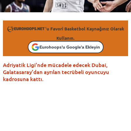
'u Favori Basketbol Kaynağınız Olarak
Kullanın.
Eurohoops'u Google'a Ekleyin
Adriyatik Ligi’nde mücadele edecek Dubai,
Galatasaray’dan ayrılan tecrübeli oyuncuyu
kadrosuna kattı.