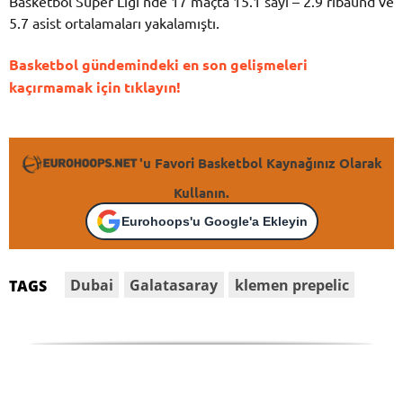
Basketbol Süper Ligi’nde 17 maçta 15.1 sayı – 2.9 ribaund ve
5.7 asist ortalamaları yakalamıştı.
Basketbol gündemindeki en son gelişmeleri
kaçırmamak için tıklayın!
'u Favori Basketbol Kaynağınız Olarak
Kullanın.
Eurohoops'u Google'a Ekleyin
Dubai
Galatasaray
klemen prepelic
TAGS