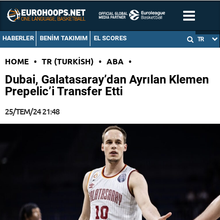
HABERLER
BENIM TAKIMIM
EL SCORES
TR
HOME
•
TR (TURKISH)
•
ABA
•
Dubai, Galatasaray’dan Ayrılan Klemen
Prepelic’i Transfer Etti
25/TEM/24 21:48