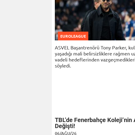
EUROLEAGUE
ASVEL Başantrenörü Tony Parker, ku
yaşadığı mali belirsizliklere rağmen 
vadeli hedeflerinden vazgeçmedikler
söyledi.
TBL’de Fenerbahçe Koleji’nin 
Değişti!
06/AĞU/26