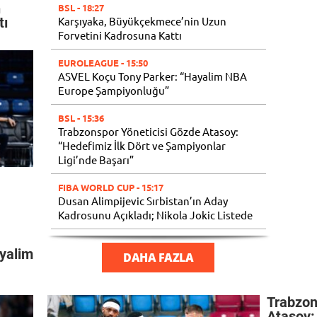
n
BSL
- 18:27
Karşıyaka, Büyükçekmece’nin Uzun
tı
Forvetini Kadrosuna Kattı
EUROLEAGUE
- 15:50
ASVEL Koçu Tony Parker: “Hayalim NBA
Europe Şampiyonluğu”
BSL
- 15:36
Trabzonspor Yöneticisi Gözde Atasoy:
“Hedefimiz İlk Dört ve Şampiyonlar
Ligi’nde Başarı”
FIBA WORLD CUP
- 15:17
Dusan Alimpijevic Sırbistan’ın Aday
Kadrosunu Açıkladı; Nikola Jokic Listede
BSL
- 14:33
yalim
TBL’de Fenerbahçe Koleji’nin Adı Değişti!
DAHA FAZLA
BSL
- 12:44
Galatasaray GM’i: “Aslantepe’de Bir Salon
Trabzon
Projemiz Var”
Atasoy: