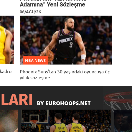
Adamına” Yeni Sözleşme
06/AĞU/26
NBA NEWS
 kadro
Phoenix Suns'tan 30 yaşındaki oyuncuya üç
yıllık sözleşme.
ILARI
BY EUROHOOPS.NET