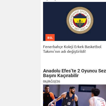
BSL
Fenerbahçe Koleji Erkek Basketbol
Takımı'nın adı değiştirildi!
Anadolu Efes’te 2 Oyuncu Se
Başını Kaçırabilir
06/AĞU/26