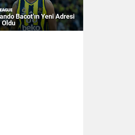
EAGUE
ndo Bacot’ın Yeni Adresi
i Oldu