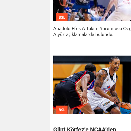
BSL
Anadolu Efes A Takım Sorumlusu Öz
Alyüz açıklamalarda bulundu.
BSL
Glint Körfez’e NCAA’den