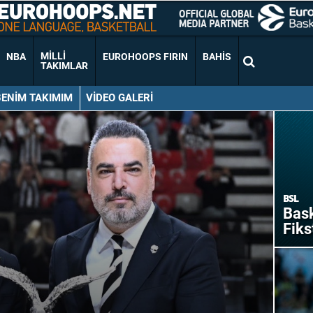
MILLI
NBA
EUROHOOPS FIRIN
BAHIS
TAKIMLAR
BENIM TAKIMIM
VIDEO GALERI
BSL
Bask
Fiks