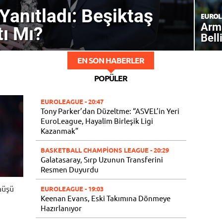
anıtladı: Beşiktaş
EUROL
Arma
tı Mı?
Bell
EN SON HABERLER
POPÜLER
EUROLEAGUE
- 20:47
Tony Parker’dan Düzeltme: “ASVEL’in Yeri
EuroLeague, Hayalim Birleşik Ligi
Kazanmak”
BASKETBALL CHAMPIONS LEAGUE
- 20:29
Galatasaray, Sırp Uzunun Transferini
Resmen Duyurdu
nüşü
EUROLEAGUE
- 19:03
Keenan Evans, Eski Takımına Dönmeye
Hazırlanıyor