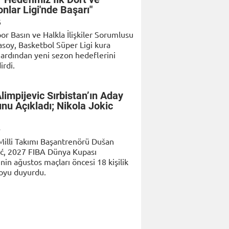
nlar Ligi'nde Başarı"
6
r Basın ve Halkla İlişkiler Sorumlusu
soy, Basketbol Süper Ligi kura
 ardından yeni sezon hedeflerini
irdi.
limpijevic Sırbistan’ın Aday
nu Açıkladı; Nikola Jokic
6
 Milli Takımı Başantrenörü Dušan
ić, 2027 FIBA Dünya Kupası
nin ağustos maçları öncesi 18 kişilik
oyu duyurdu.