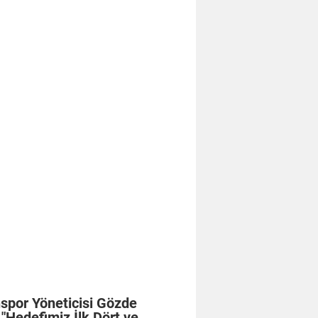
spor Yöneticisi Gözde
 "Hedefimiz İlk Dört ve