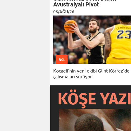
Avustralyalı Pivot
06/AĞU/26
BSL
Kocaeli'nin yeni ekibi Glint Körfez'de
çalışmaları sürüyor.
KÖŞE YAZ