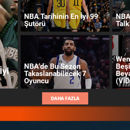
NBA Tarihinin En İyi 99
NBA 
Şutörü
Talk
Wen
NBA’de Bu Sezon
Beşi
İyi
Takaslanabilecek 7
Beya
Oyuncu
(Vİ
DAHA FAZLA