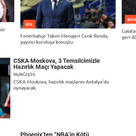
NBA NEWS
- 07:33
Denver Nuggets, EuroLeague Yıldızını
BAS
Transfer Etti
BSL
gür
Galata
NBA NEWS
- 18:45
Fenerbahçe Takım Menajeri Cenk Renda,
geri d
İstanbul’da Yıldızlar Geçidi: NBA ve
yayıncı kuruluşa konuştu.
FIBA’nın Basketbol Kampı Geliyor!
EUROLEAGUE
- 18:23
CSKA Moskova, 3 Temsilcimizle
İDDİA: Maccabi Tel Aviv’e NBA’den Guard
Hazırlık Maçı Yapacak
Transferi
06/AĞU/26
EUROLEAGUE
- 17:55
CSKA Moskova, hazırlık maçlarını Antalya'da
ASVEL’in Hayalleri Başlamadan Bitti: 1
oynayacak.
Haftada 3 Ayrılık!
Phoenix’ten “NBA’in Kötü