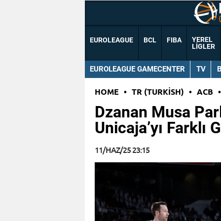
YEREL
EUROLEAGUE
BCL
FIBA
LIGLER
EUROLEAGUE GAMECENTER
TV
HOME
•
TR (TURKISH)
•
ACB
•
Dzanan Musa Parl
Unicaja’yı Farklı G
11/HAZ/25 23:15