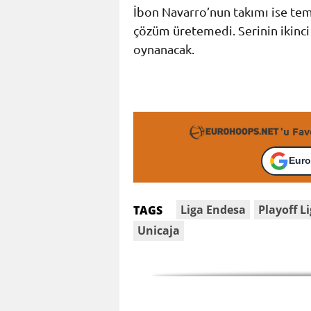
İbon Navarro’nun takımı ise t
çözüm üretemedi. Serinin ikinc
oynanacak.
'u Fav
Euro
Liga Endesa
Playoff L
TAGS
Unicaja