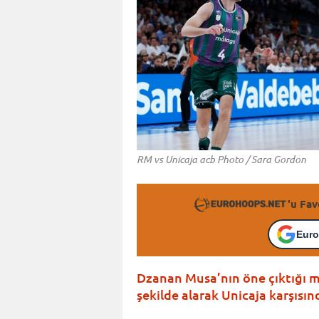
RM vs Unicaja acb Photo / Sara Gordon
'u Fav
Euro
Dzanan Musa’nın öne çıktığı ma
şekilde alarak Unicaja karşısınd