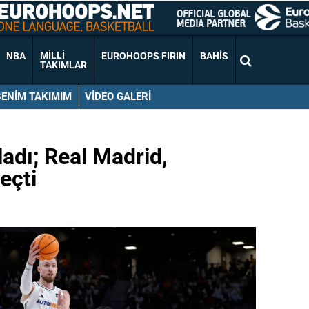
MILLI
NBA
EUROHOOPS FIRIN
BAHIS
TAKIMLAR
BENIM TAKIMIM
VIDEO GALERI
adı; Real Madrid,
eçti