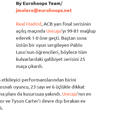
By Eurohoops Team
/
jmolero@eurohoops.net
Real Madrid
, ACB yarı final serisinin
açılış maçında
Unicaja
’yı 99-81 mağlup
ederek 1-0 öne geçti. Baştan sona
üstün bir oyun sergileyen Pablo
Laso’nun öğrencileri, böylece tüm
kulvarlardaki galibiyet serisini 25
maça çıkardı.
 etkileyici performanslarından birini
snalı oyuncu, 23 sayı ve 6 üçlükle dikkat
ma planı da kusursuza yakındı.
Unicaja
’nın en
or ve Tyson Carter’ı devre dışı bırakan ev
ı.