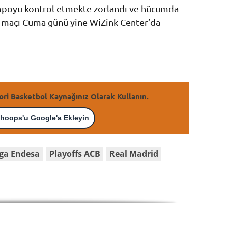
empoyu kontrol etmekte zorlandı ve hücumda
i maçı Cuma günü yine WiZink Center’da
ori Basketbol Kaynağınız Olarak Kullanın.
hoops'u Google'a Ekleyin
iga Endesa
Playoffs ACB
Real Madrid