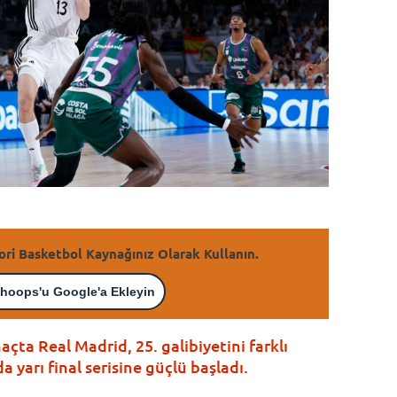
ori Basketbol Kaynağınız Olarak Kullanın.
hoops'u Google'a Ekleyin
çta Real Madrid, 25. galibiyetini farklı
a yarı final serisine güçlü başladı.