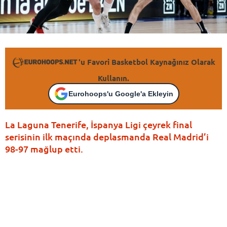
'u Favori Basketbol Kaynağınız Olarak
Kullanın.
Eurohoops'u Google'a Ekleyin
La Laguna Tenerife, İspanya Ligi çeyrek final
serisinin ilk maçında deplasmanda Real Madrid’i
98-97 mağlup etti.