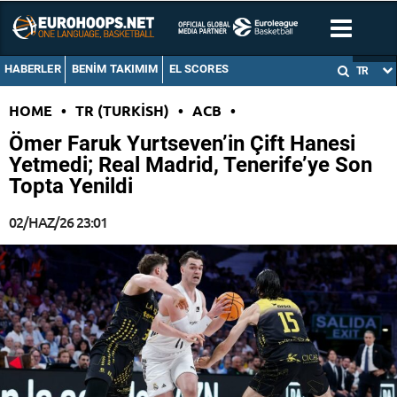
HABERLER
BENIM TAKIMIM
EL SCORES
TR
HOME
•
TR (TURKISH)
•
ACB
•
Ömer Faruk Yurtseven’in Çift Hanesi
Yetmedi; Real Madrid, Tenerife’ye Son
Topta Yenildi
02/HAZ/26 23:01