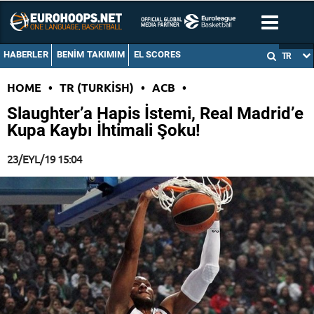
HABERLER
BENIM TAKIMIM
EL SCORES
TR
HOME
•
TR (TURKISH)
•
ACB
•
Slaughter’a Hapis İstemi, Real Madrid’e
Kupa Kaybı İhtimali Şoku!
23/EYL/19 15:04