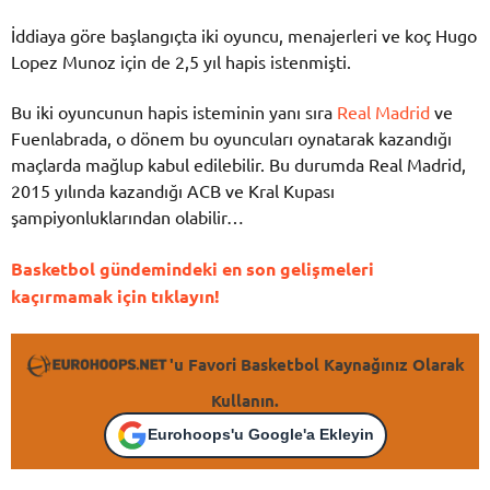
İddiaya göre başlangıçta iki oyuncu, menajerleri ve koç Hugo
Lopez Munoz için de 2,5 yıl hapis istenmişti.
Bu iki oyuncunun hapis isteminin yanı sıra
Real Madrid
ve
Fuenlabrada, o dönem bu oyuncuları oynatarak kazandığı
maçlarda mağlup kabul edilebilir. Bu durumda Real Madrid,
2015 yılında kazandığı ACB ve Kral Kupası
şampiyonluklarından olabilir…
Basketbol gündemindeki en son gelişmeleri
kaçırmamak için tıklayın!
'u Favori Basketbol Kaynağınız Olarak
Kullanın.
Eurohoops'u Google'a Ekleyin