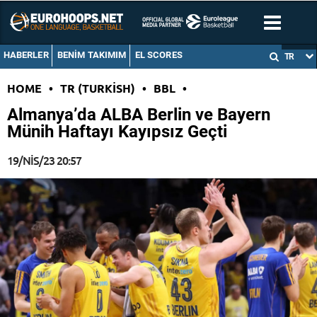
HABERLER
BENIM TAKIMIM
EL SCORES
TR
HOME
•
TR (TURKISH)
•
BBL
•
Almanya’da ALBA Berlin ve Bayern
Münih Haftayı Kayıpsız Geçti
19/NIS/23 20:57