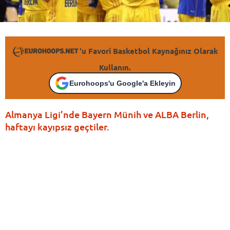
'u Favori Basketbol Kaynağınız Olarak
Kullanın.
Eurohoops'u Google'a Ekleyin
Almanya Ligi’nde Bayern Münih ve ALBA Berlin,
haftayı kayıpsız geçtiler.