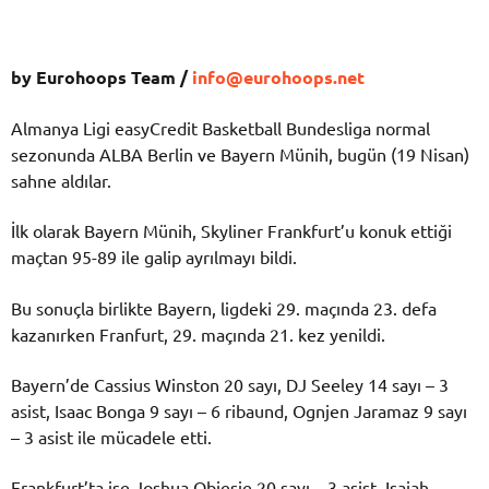
by Eurohoops Team /
info@eurohoops.net
Almanya Ligi easyCredit Basketball Bundesliga normal
sezonunda ALBA Berlin ve Bayern Münih, bugün (19 Nisan)
sahne aldılar.
İlk olarak Bayern Münih, Skyliner Frankfurt’u konuk ettiği
maçtan 95-89 ile galip ayrılmayı bildi.
Bu sonuçla birlikte Bayern, ligdeki 29. maçında 23. defa
kazanırken Franfurt, 29. maçında 21. kez yenildi.
Bayern’de Cassius Winston 20 sayı, DJ Seeley 14 sayı – 3
asist, Isaac Bonga 9 sayı – 6 ribaund, Ognjen Jaramaz 9 sayı
– 3 asist ile mücadele etti.
Frankfurt’ta ise Joshua Obiesie 20 sayı – 3 asist, Isaiah