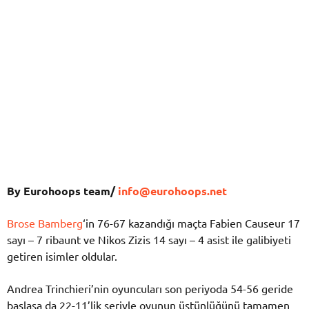
By Eurohoops team/
info@eurohoops.net
Brose Bamberg
‘in 76-67 kazandığı maçta Fabien Causeur 17
sayı – 7 ribaunt ve Nikos Zizis 14 sayı – 4 asist ile galibiyeti
getiren isimler oldular.
Andrea Trinchieri’nin oyuncuları son periyoda 54-56 geride
başlasa da 22-11’lik seriyle oyunun üstünlüğünü tamamen