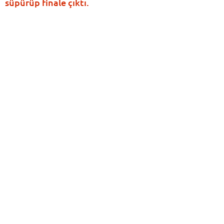
süpürüp finale çıktı.