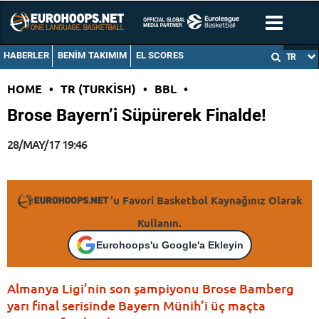
HABERLER
BENIM TAKIMIM
EL SCORES
TR
HOME
•
TR (TURKISH)
•
BBL
•
Brose Bayern’i Süpürerek Finalde!
28/MAY/17 19:46
'u Favori Basketbol Kaynağınız Olarak
Kullanın.
Eurohoops'u Google'a Ekleyin
Almanya Ligi’nin son şampiyonu Brose Bamberg
yarı final serisinde Bayern Münih’i üç maçta