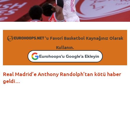
'u Favori Basketbol Kaynağınız Olarak
Kullanın.
Eurohoops'u Google'a Ekleyin
Real Madrid’e Anthony Randolph’tan kötü haber
geldi…