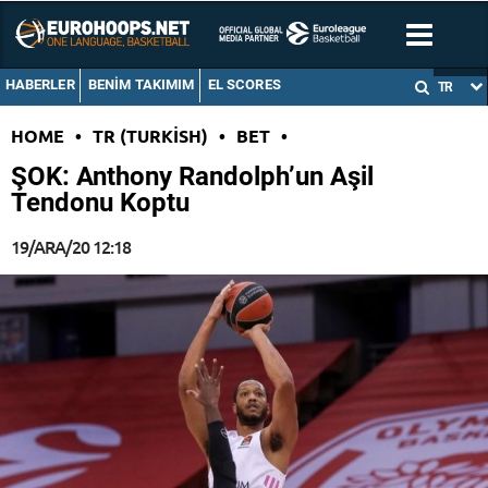
HABERLER
BENIM TAKIMIM
EL SCORES
TR
HOME
•
TR (TURKISH)
•
BET
•
ŞOK: Anthony Randolph’un Aşil
Tendonu Koptu
19/ARA/20 12:18