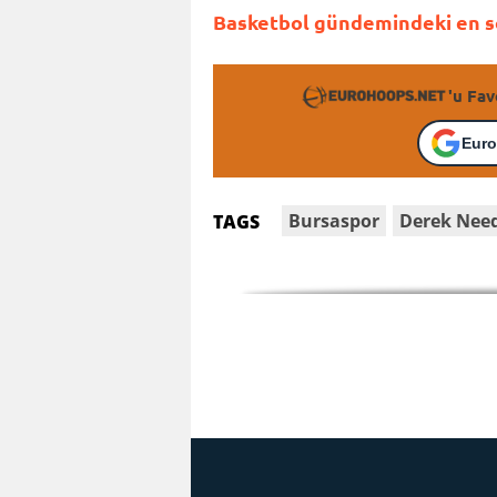
Basketbol gündemindeki en so
'u Fav
Euro
Bursaspor
Derek Ne
TAGS