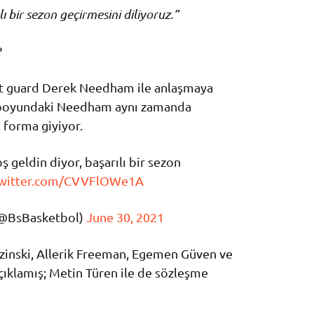
ı bir sezon geçirmesini diliyoruz.”
?
t guard Derek Needham ile anlaşmaya
 boyundaki Needham aynı zamanda
 forma giyiyor.
geldin diyor, başarılı bir sezon
twitter.com/CVVFlOWe1A
 (@BsBasketbol)
June 30, 2021
inski, Allerik Freeman, Egemen Güven ve
açıklamış; Metin Türen ile de sözleşme