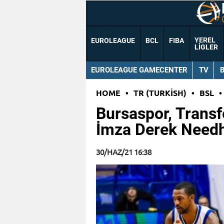
YEREL
EUROLEAGUE
BCL
FIBA
LIGLER
EUROLEAGUE GAMECENTER
TV
HOME
•
TR (TURKISH)
•
BSL
•
Bursaspor, Transf
İmza Derek Need
30/HAZ/21 16:38