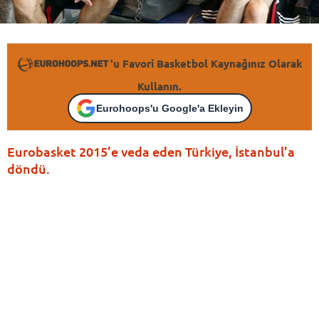
'u Favori Basketbol Kaynağınız Olarak
Kullanın.
Eurohoops'u Google'a Ekleyin
Eurobasket 2015’e veda eden Türkiye, İstanbul’a
döndü.