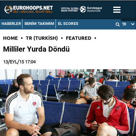
HABERLER
BENIM TAKIMIM
EL SCORES
TR
HOME
•
TR (TURKISH)
•
FEATURED
•
Milliler Yurda Döndü
13/EYL/15 17:04