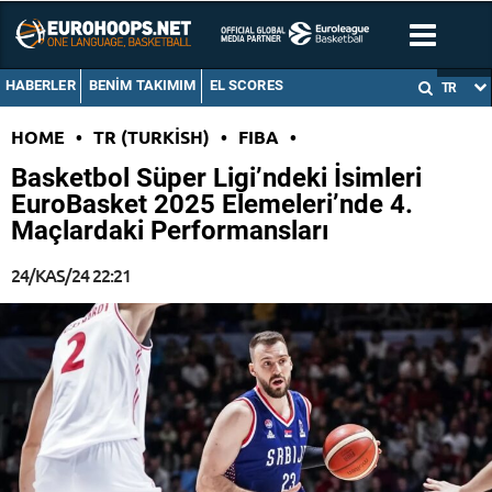
HABERLER
BENIM TAKIMIM
EL SCORES
TR
HOME
•
TR (TURKISH)
•
FIBA
•
Basketbol Süper Ligi’ndeki İsimleri
EuroBasket 2025 Elemeleri’nde 4.
Maçlardaki Performansları
24/KAS/24 22:21