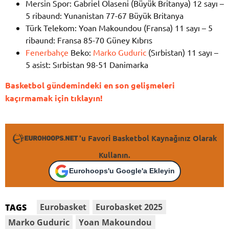
Mersin Spor: Gabriel Olaseni (Büyük Britanya) 12 sayı –
5 ribaund: Yunanistan 77-67 Büyük Britanya
Türk Telekom: Yoan Makoundou (Fransa) 11 sayı – 5
ribaund: Fransa 85-70 Güney Kıbrıs
Fenerbahçe
Beko:
Marko Guduric
(Sırbistan) 11 sayı –
5 asist: Sırbistan 98-51 Danimarka
Basketbol gündemindeki en son gelişmeleri
kaçırmamak için tıklayın!
'u Favori Basketbol Kaynağınız Olarak
Kullanın.
Eurohoops'u Google'a Ekleyin
Eurobasket
Eurobasket 2025
TAGS
Marko Guduric
Yoan Makoundou