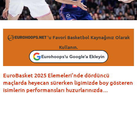
'u Favori Basketbol Kaynağınız Olarak
Kullanın.
Eurohoops'u Google'a Ekleyin
EuroBasket 2025 Elemeleri’nde dördüncü
maçlarda heyecan sürerken ligimizde boy gösteren
isimlerin performansları huzurlarınızda…