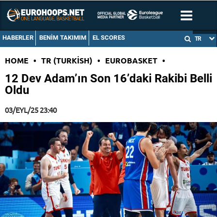
HABERLER
BENIM TAKIMIM
EL SCORES
TR
HOME
•
TR (TURKISH)
•
EUROBASKET
•
12 Dev Adam’ın Son 16’daki Rakibi Belli
Oldu
03/EYL/25 23:40