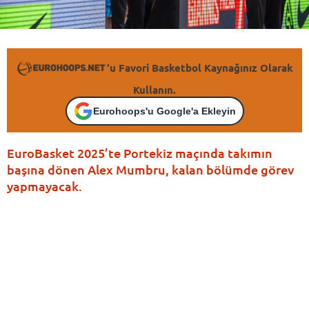
'u Favori Basketbol Kaynağınız Olarak
Kullanın.
Eurohoops'u Google'a Ekleyin
EuroBasket 2025’te Portekiz maçında takımın
başına dönen Alex Mumbru, kalan bölümde görev
yapmayacak.