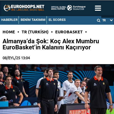
HABERLER
BENIM TAKIMIM
EL SCORES
TR
HOME
•
TR (TURKISH)
•
EUROBASKET
•
Almanya’da Şok: Koç Alex Mumbru
EuroBasket’in Kalanını Kaçırıyor
08/EYL/25 13:04