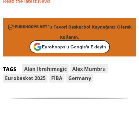
Read the latest News
'u Favori Basketbol Kaynağınız Olarak
Kullanın.
Eurohoops'u Google'a Ekleyin
Alan Ibrahimagic
Alex Mumbru
TAGS
Eurobasket 2025
FIBA
Germany