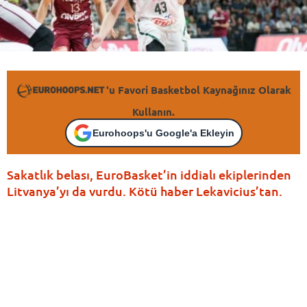
'u Favori Basketbol Kaynağınız Olarak
Kullanın.
Eurohoops'u Google'a Ekleyin
Sakatlık belası, EuroBasket’in iddialı ekiplerinden
Litvanya’yı da vurdu. Kötü haber Lekavicius’tan.