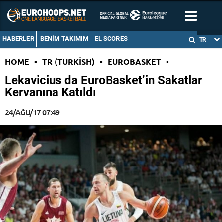
HABERLER
BENIM TAKIMIM
EL SCORES
TR
HOME
•
TR (TURKISH)
•
EUROBASKET
•
Lekavicius da EuroBasket’in Sakatlar
Kervanına Katıldı
24/AĞU/17 07:49