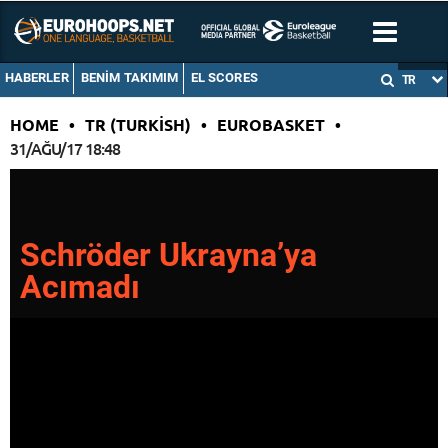
HABERLER
BENIM TAKIMIM
EL SCORES
TR
HOME
•
TR (TURKISH)
•
EUROBASKET
•
31/AĞU/17 18:48
Schröder Ukrayna’ya
Acımadı