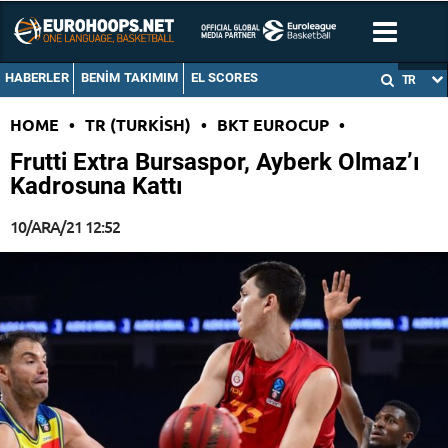
HABERLER
BENIM TAKIMIM
EL SCORES
TR
HOME
•
TR (TURKISH)
•
BKT EUROCUP
•
Frutti Extra Bursaspor, Ayberk Olmaz’ı
Kadrosuna Kattı
10/ARA/21 12:52