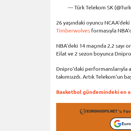
— Türk Telekom SK (@Tur
26 yaşındaki oyuncu NCAA’deki 
Timberwolves
formasıyla NBA’d
NBA’deki 14 maçında 2.2 sayı or
Eilat ve 2 sezon boyunca Dnipro 
Dnipro’daki performanslarıyla a
takımsızdı. Artık Telekom’un baş
Basketbol gündemindeki en so
'u Fav
Euro