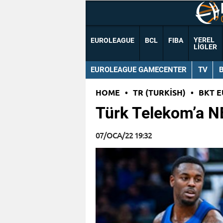
YEREL
EUROLEAGUE
BCL
FIBA
LIGLER
EUROLEAGUE GAMECENTER
TV
HOME
•
TR (TURKISH)
•
BKT 
Türk Telekom’a N
07/OCA/22 19:32