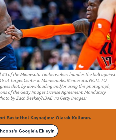
 #3 of the Minnesota Timberwolves handles the ball against
19 at Target Center in Minneapolis, Minnesota. NOTE TO
grees that, by downloading and/or using this photograph,
itions of the Getty Images License Agreement. Mandatory
Photo by Zach Beeker/NBAE via Getty Images)
ori Basketbol Kaynağınız Olarak Kullanın.
hoops'u Google'a Ekleyin