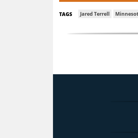
Jared Terrell
Minnesot
TAGS