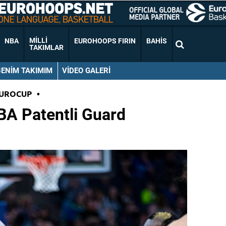
MILLI
NBA
EUROHOOPS FIRIN
BAHIS
TAKIMLAR
BENIM TAKIMIM
VIDEO GALERI
EUROCUP
•
BA Patentli Guard