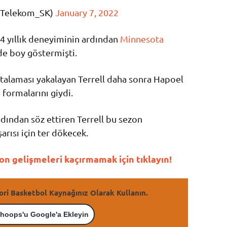
kTelekom_SK)
January 7, 2022
4 yıllık deneyiminin ardından
Minnesota
e boy göstermişti.
talaması yakalayan Terrell daha sonra Hapoel
formalarını giydi.
dından söz ettiren Terrell bu sezon
arısı için ter dökecek.
n gelişmeleri kaçırmamak için tıklayın!
ori Basketbol Kaynağınız Olarak Kullanın.
hoops'u Google'a Ekleyin