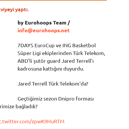
iyeyi yaptı.
by Eurohoops Team /
info@eurohoops.net
7DAYS EuroCup ve ING Basketbol
Süper Ligi ekiplerinden Türk Telekom,
ABD’li şutör guard Jared Terrell’ı
kadrosuna kattığını duyurdu.
Jared Terrell Türk Telekom’da?
Geçtiğimiz sezon Dnipro forması
erimize bağladık?
c.twitter.com/zpwK9HuRTM