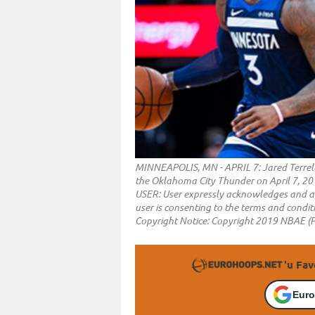
MINNEAPOLIS, MN - APRIL 7: Jared Terrell
the Oklahoma City Thunder on April 7, 20
USER: User expressly acknowledges and a
user is consenting to the terms and cond
Copyright Notice: Copyright 2019 NBAE (
'u Fav
Euro