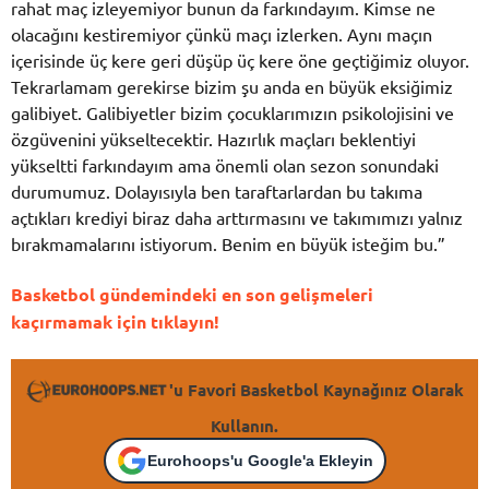
rahat maç izleyemiyor bunun da farkındayım. Kimse ne
olacağını kestiremiyor çünkü maçı izlerken. Aynı maçın
içerisinde üç kere geri düşüp üç kere öne geçtiğimiz oluyor.
Tekrarlamam gerekirse bizim şu anda en büyük eksiğimiz
galibiyet. Galibiyetler bizim çocuklarımızın psikolojisini ve
özgüvenini yükseltecektir. Hazırlık maçları beklentiyi
yükseltti farkındayım ama önemli olan sezon sonundaki
durumumuz. Dolayısıyla ben taraftarlardan bu takıma
açtıkları krediyi biraz daha arttırmasını ve takımımızı yalnız
bırakmamalarını istiyorum. Benim en büyük isteğim bu.”
Basketbol gündemindeki en son gelişmeleri
kaçırmamak için tıklayın!
'u Favori Basketbol Kaynağınız Olarak
Kullanın.
Eurohoops'u Google'a Ekleyin