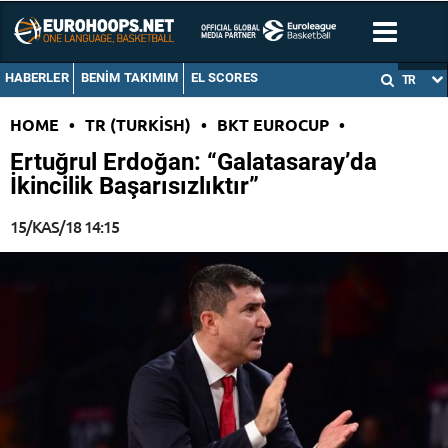
HABERLER
BENIM TAKIMIM
EL SCORES
TR
HOME
•
TR (TURKISH)
•
BKT EUROCUP
•
Ertuğrul Erdoğan: “Galatasaray’da
İkincilik Başarısızlıktır”
15/KAS/18 14:15