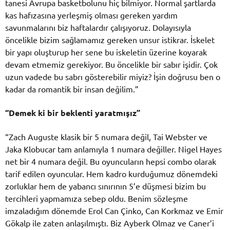
tanesi Avrupa basketbolunu hiç bilmiyor. Normal şartlarda
kas hafızasına yerleşmiş olması gereken yardım
savunmalarını biz haftalardır çalışıyoruz. Dolayısıyla
öncelikle bizim sağlamamız gereken unsur istikrar. İskelet
bir yapı oluşturup her sene bu iskeletin üzerine koyarak
devam etmemiz gerekiyor. Bu öncelikle bir sabır işidir. Çok
uzun vadede bu sabrı gösterebilir miyiz? İşin doğrusu ben o
kadar da romantik bir insan değilim.”
“Demek ki bir beklenti yaratmışız”
“Zach Auguste klasik bir 5 numara değil, Tai Webster ve
Jaka Klobucar tam anlamıyla 1 numara değiller. Nigel Hayes
net bir 4 numara değil. Bu oyuncuların hepsi combo olarak
tarif edilen oyuncular. Hem kadro kurduğumuz dönemdeki
zorluklar hem de yabancı sınırının 5’e düşmesi bizim bu
tercihleri yapmamıza sebep oldu. Benim sözleşme
imzaladığım dönemde Erol Can Çinko, Can Korkmaz ve Emir
Gökalp ile zaten anlaşılmıştı. Biz Ayberk Olmaz ve Caner’i