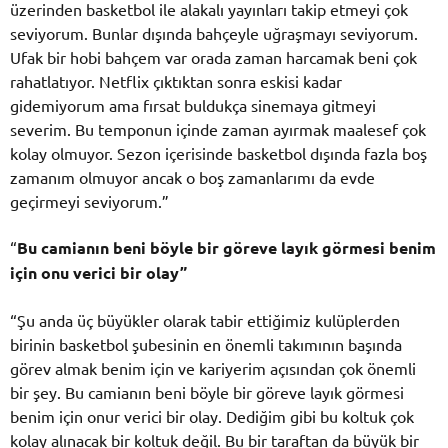
üzerinden basketbol ile alakalı yayınları takip etmeyi çok
seviyorum. Bunlar dışında bahçeyle uğraşmayı seviyorum.
Ufak bir hobi bahçem var orada zaman harcamak beni çok
rahatlatıyor. Netflix çıktıktan sonra eskisi kadar
gidemiyorum ama fırsat buldukça sinemaya gitmeyi
severim. Bu temponun içinde zaman ayırmak maalesef çok
kolay olmuyor. Sezon içerisinde basketbol dışında fazla boş
zamanım olmuyor ancak o boş zamanlarımı da evde
geçirmeyi seviyorum.”
“
Bu camianın beni böyle bir göreve layık görmesi benim
için onu verici bir olay”
“Şu anda üç büyükler olarak tabir ettiğimiz kulüplerden
birinin basketbol şubesinin en önemli takımının başında
görev almak benim için ve kariyerim açısından çok önemli
bir şey. Bu camianın beni böyle bir göreve layık görmesi
benim için onur verici bir olay. Dediğim gibi bu koltuk çok
kolay alınacak bir koltuk değil. Bu bir taraftan da büyük bir