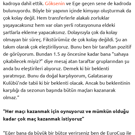
kadroya dahil ettik.
Göksenin
ve Ege geçen sene de kadroda
bulunuyordu. Böyle bir yapının içinde kimyayı oluşturmak da
çok kolay değil. Hem transferlerle alakalı zorluklar
yaşayacaksınız hem var olan yerli rotasyonuna eldeki
şartlarla ekleme yapacaksınız. Dolayısıyla çok da kolay
olmayan bir süreç. Fikstürümüz de çok kolay değildi. Şu an
takım olarak çok eleştiriliyoruz. Bunu ben bir taraftan pozitif
de görüyorum. Bundan 1.5 ay öncesine kadar bana “sahaya
çıkabilecek miyiz?” diye mesaj atan taraftar gruplarından şu
anda bu eleştirileri alıyoruz. Demek ki bir beklenti
yaratmışız. Bunu da doğal karşılıyorum, Galatasaray
Kulübü’nde tabii ki bir beklenti olacak. Ancak bu beklentinin
karşılığı da sezonun başında bütün maçları kazanarak
olmaz.“
“Her maçı kazanmak için oynuyoruz ve mümkün olduğu
kadar çok maç kazanmak istiyoruz”
“Eğer bana da büyük bir bütçe verirseniz ben de EuroCup ile