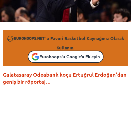
'u Favori Basketbol Kaynağınız Olarak
Kullanın.
Eurohoops'u Google'a Ekleyin
Galatasaray Odeabank koçu Ertuğrul Erdoğan’dan
geniş bir röportaj…