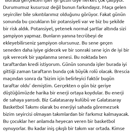
Durumumuz kusursuz değil bunun farkındayız. Maça gelen
seyirciler bile sıkıntılarımız olduğunu görüyor. Fakat günün
sonunda bu çocukların bir potansiyeli var ve biz bu şekilde
bir risk aldık. Potansiyel, yetenek normal şartlar altında sizi
şampiyon yapmaz. Bunların yanına tecrübeyi de
ekleyebilirseniz şampiyon olursunuz. Bu sene geçen
seneden daha iyiye gidecek ve bir sonraki sene için de iyi bir
ışık verecek bir yapılanma senesi. Bu noktada ben
taraftardan kredi istiyorum. Günün sonunda işler burada iyi
gittiği zaman taraftarın bunda çok büyük rolü olacak. Brescia
maçından sonra da ‘bizim için belirleyici faktör bugün
taraftar oldu’ demiştim. Gerçekten o gün biz geriye
düştüğümüzde harika bir enerji ortaya koydular. Bu enerji
de sahaya yansıdı. Biz Galatasaray kulübü ve Galatasaray
Basketbol Takımı olarak bu enerjiyi sahada göremezsek
bizim seyircisi olmayan takımlardan bir farkımız kalmayacak.
Bu çocuklar her anlamda heyecan veren bir basketbol
oynuyorlar. Bu kadar iniş çıkışlı bir takım var ortada. Kimse