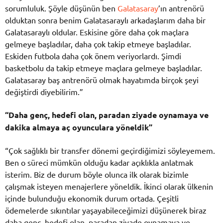
sorumluluk. Şöyle düşünün ben
Galatasaray
’ın antrenörü
olduktan sonra benim Galatasaraylı arkadaşlarım daha bir
Galatasaraylı oldular. Eskisine göre daha çok maçlara
gelmeye başladılar, daha çok takip etmeye başladılar.
Eskiden futbola daha çok önem veriyorlardı. Şimdi
basketbolu da takip etmeye maçlara gelmeye başladılar.
Galatasaray baş antrenörü olmak hayatımda birçok şeyi
değiştirdi diyebilirim.”
“Daha genç, hedefi olan, paradan ziyade oynamaya ve
dakika almaya aç oyunculara yöneldik”
“Çok sağlıklı bir transfer dönemi geçirdiğimizi söyleyemem.
Ben o süreci mümkün olduğu kadar açıklıkla anlatmak
isterim. Biz de durum böyle olunca ilk olarak bizimle
çalışmak isteyen menajerlere yöneldik. İkinci olarak ülkenin
içinde bulunduğu ekonomik durum ortada. Çeşitli
ödemelerde sıkıntılar yaşayabileceğimizi düşünerek biraz
daha genç, hedefi olan, paradan ziyade oynamaya ve