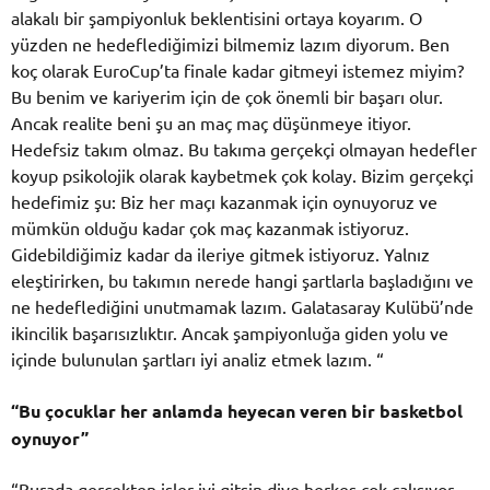
alakalı bir şampiyonluk beklentisini ortaya koyarım. O
yüzden ne hedeflediğimizi bilmemiz lazım diyorum. Ben
koç olarak EuroCup’ta finale kadar gitmeyi istemez miyim?
Bu benim ve kariyerim için de çok önemli bir başarı olur.
Ancak realite beni şu an maç maç düşünmeye itiyor.
Hedefsiz takım olmaz. Bu takıma gerçekçi olmayan hedefler
koyup psikolojik olarak kaybetmek çok kolay. Bizim gerçekçi
hedefimiz şu: Biz her maçı kazanmak için oynuyoruz ve
mümkün olduğu kadar çok maç kazanmak istiyoruz.
Gidebildiğimiz kadar da ileriye gitmek istiyoruz. Yalnız
eleştirirken, bu takımın nerede hangi şartlarla başladığını ve
ne hedeflediğini unutmamak lazım. Galatasaray Kulübü’nde
ikincilik başarısızlıktır. Ancak şampiyonluğa giden yolu ve
içinde bulunulan şartları iyi analiz etmek lazım. “
“Bu çocuklar her anlamda heyecan veren bir basketbol
oynuyor”
“Burada gerçekten işler iyi gitsin diye herkes çok çalışıyor.