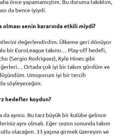
aha önce yapamamıştım. Bu duruma takıktım,
ı da bence iyiydi.
 olması senin kararında etkili miydi?
ntlerini değerlendirdim. Ülkeme geri dönüyor
lu bir EuroLeague takımı… Play-off hedefi,
cho (Sergio Rodriguez), Kyle Hines gibi
iğerleri… Ortada çok iyi bir takım gördüm ve
düşündüm. Umuyorum iyi bir tercih
da söyleyeceğim.
rz hedefler koydun?
da aynısı. Bu tarz büyük bir kulübe gelince
fleriniz aynı olmalı. Eğer sezon sonunda takım
utlu olacağım. 33 yaşına girmek üzereyim ve