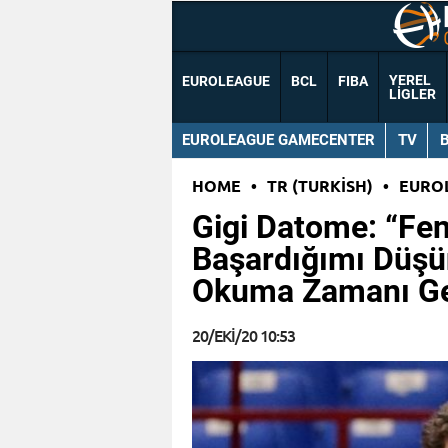
YEREL
EUROLEAGUE
BCL
FIBA
LIGLER
EUROLEAGUE GAMECENTER
TV
HOME
•
TR (TURKISH)
•
EURO
Gigi Datome: “Fe
Başardığımı Düş
Okuma Zamanı Ge
20/EKI/20 10:53