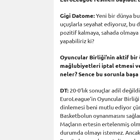
Gigi Datome:
Yeni bir dünya bu
uçuşlarla seyahat ediyoruz, bu 
pozitif kalmaya, sahada olmaya
yapabiliriz ki?
Oyuncular Birliği’nin aktif b
mağlubiyetleri iptal etmesi 
neler? Sence bu sorunla başa 
DT:
20-0’lık sonuçlar adil değil
EuroLeague’in Oyuncular Birliği i
dinlemesi beni mutlu ediyor çünkü
Basketbolun oynanmasını sağlam
Maçların ertesin ertelenmiş olma
durumda olmayı istemez. Ancak b