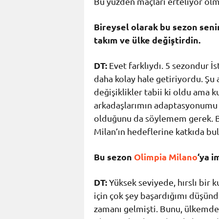
Bu yüzden maçları erteliyor olma
Bireysel olarak bu sezon senin
takım ve ülke değiştirdin.
DT:
Evet farklıydı. 5 sezondur İ
daha kolay hale getiriyordu. Şu
değişiklikler tabii ki oldu ama
arkadaşlarımın adaptasyonumu 
olduğunu da söylemem gerek. 
Milan’ın hedeflerine katkıda bu
Bu sezon
Olimpia Milano
‘ya i
DT:
Yüksek seviyede, hırslı bir
için çok şey başardığımı düşün
zamanı gelmişti. Bunu, ülkemde