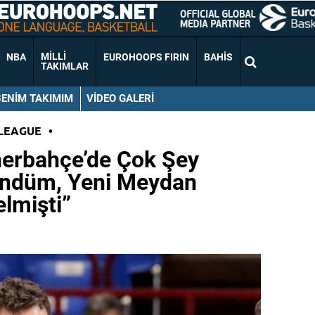
MILLI
NBA
EUROHOOPS FIRIN
BAHIS
TAKIMLAR
BENIM TAKIMIM
VIDEO GALERI
LEAGUE
•
nerbahçe’de Çok Şey
ündüm, Yeni Meydan
lmişti”