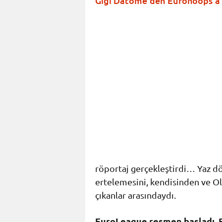
Gigi Datome’den Eurohoops’a 
röportaj gerçekleştirdi… Yaz d
ertelemesini, kendisinden ve Ol
çıkanlar arasındaydı.
EuroLeague resmen başladı. Bu