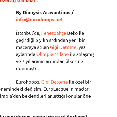
özel açıklamalar…
By Dionysis Aravantinos /
info@eurohoops.net
İstanbul’da,
Fenerbahçe
Beko ile
geçirdiği 5 yılın ardından yeni bir
maceraya atılan
Gigi Datome
, yaz
aylarında
Olimpia Milano
ile anlaşmış
ve 7 yıl aranın ardından ülkesine
dönmüştü.
Eurohoops,
Gigi Datome
ile özel bir
önemindeki değişim, EuroLeague’in maçları
impia’dan beklentileri anlattığı konular öne
 yeni durum, senin için nasıl ilerliyor?