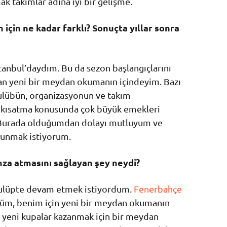
k takımlar adına iyi bir gelişme.
 için ne kadar farklı? Sonuçta yıllar sonra
stanbul’daydım. Bu da sezon başlangıçlarını
 an yeni bir meydan okumanın içindeyim. Bazı
 kulübün, organizasyonun ve takım
kısatma konusunda çok büyük emekleri
Burada olduğumdan dolayı mutluyum ve
lunmak istiyorum.
mza atmasını sağlayan şey neydi?
 kulüpte devam etmek istiyordum.
Fenerbahçe
düm, benim için yeni bir meydan okumanın
 yeni kupalar kazanmak için bir meydan