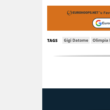
'u Fav
Euro
Gigi Datome
Olimpia 
TAGS