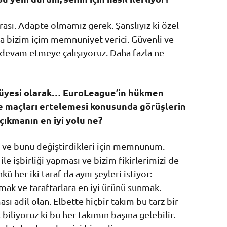
rası. Adapte olmamız gerek. Şanslıyız ki özel
da bizim içim memnuniyet verici. Güvenli ve
 devam etmeye çalışıyoruz. Daha fazla ne
ir üyesi olarak… EuroLeague’in hükmen
ve maçları ertelemesi konusunda görüşlerin
çıkmanın en iyi yolu ne?
di ve bunu değiştirdikleri için memnunum.
le işbirliği yapması ve bizim fikirlerimizi de
 her iki taraf da aynı şeyleri istiyor:
ak ve taraftarlara en iyi ürünü sunmak.
sı adil olan. Elbette hiçbir takım bu tarz bir
iliyoruz ki bu her takımın başına gelebilir.