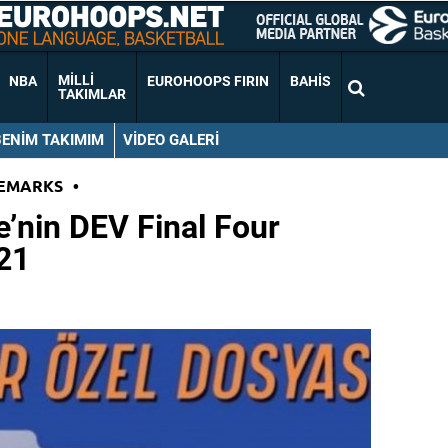
MILLI
NBA
EUROHOOPS FIRIN
BAHIS
TAKIMLAR
BENIM TAKIMIM
VIDEO GALERI
EMARKS
•
’nin DEV Final Four
21