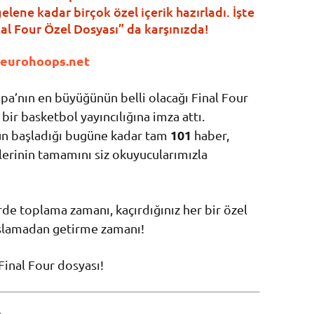
lene kadar birçok özel içerik hazırladı. İşte
nal Four Özel Dosyası” da karşınızda!
eurohoops.net
pa’nın en büyüğünün belli olacağı Final Four
ir basketbol yayıncılığına imza attı.
101
’un başladığı bugüne kadar tam
haber,
rlerinin tamamını siz okuyucularımızla
rde toplama zamanı, kaçırdığınız her bir özel
başlamadan getirme zamanı!
Final Four dosyası!