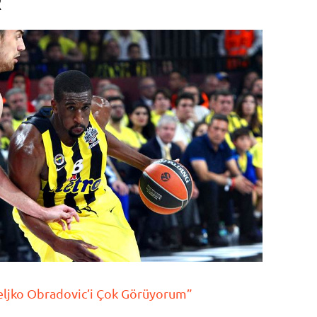
R
 Zeljko Obradovic’i Çok Görüyorum”