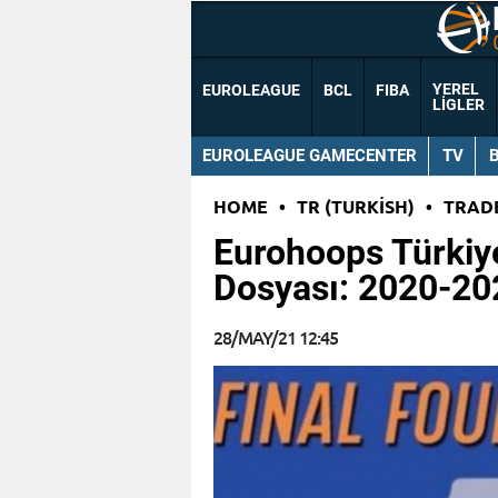
YEREL
EUROLEAGUE
BCL
FIBA
LIGLER
EUROLEAGUE GAMECENTER
TV
HOME
•
TR (TURKISH)
•
TRAD
Eurohoops Türkiye
Dosyası: 2020-20
28/MAY/21 12:45