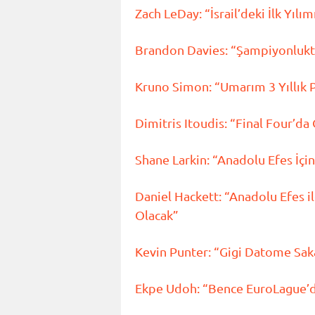
Zach LeDay: “İsrail’deki İlk Yı
Brandon Davies: “Şampiyonluk
Kruno Simon: “Umarım 3 Yıllık 
Dimitris Itoudis: “Final Four’d
Shane Larkin: “Anadolu Efes İçi
Daniel Hackett: “Anadolu Efes 
Olacak”
Kevin Punter: “Gigi Datome Sakal
Ekpe Udoh: “Bence EuroLague’d