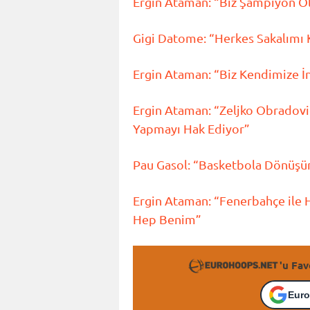
Ergin Ataman: “Biz Şampiyon Ol
Gigi Datome: “Herkes Sakalımı
Ergin Ataman: “Biz Kendimize İ
Ergin Ataman: “Zeljko Obradov
Yapmayı Hak Ediyor”
Pau Gasol: “Basketbola Dönüş
Ergin Ataman: “Fenerbahçe ile
Hep Benim”
'u Fav
Euro