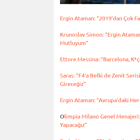
Ergin Ataman: “2019’dan Çok Far
Krunoslav Simon: “Ergin Ataman’
Mutluyum”
Ettore Messina: “Barcelona, K*ç
Saras: “F4’a Belki de Zenit Se
Gireceğiz”
Ergin Ataman: “Avrupa’daki Her
O
limpia Milano Genel Menajeri:
Yapacağız”