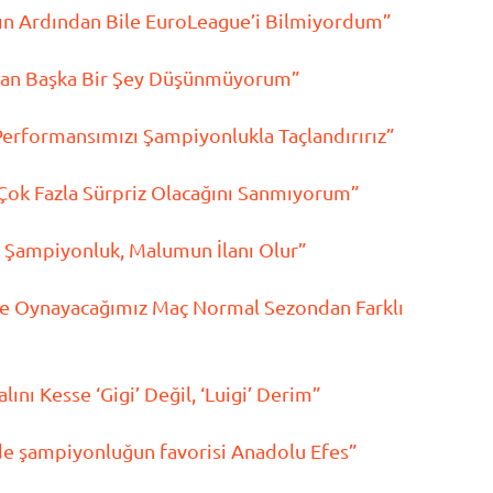
lımın Ardından Bile EuroLeague’i Bilmiyordum”
tan Başka Bir Şey Düşünmüyorum”
Performansımızı Şampiyonlukla Taçlandırırız”
a Çok Fazla Sürpriz Olacağını Sanmıyorum”
n Şampiyonluk, Malumun İlanı Olur”
ile Oynayacağımız Maç Normal Sezondan Farklı
ını Kesse ‘Gigi’ Değil, ‘Luigi’ Derim”
e şampiyonluğun favorisi Anadolu Efes”