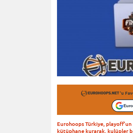
'u Fav
Euro
Eurohoops Türkiye, playoff’un 
kütüphane kurarak, kulüpler b