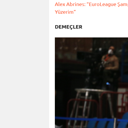
Alex Abrines: “EuroLeague Şam
Yüzerim”
DEMEÇLER