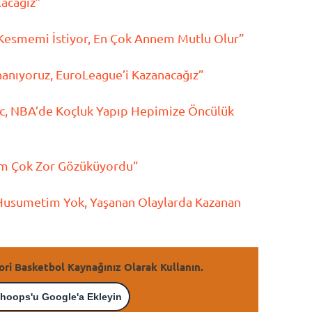
acağız”
 Kesmemi İstiyor, En Çok Annem Mutlu Olur”
nanıyoruz, EuroLeague’i Kazanacağız”
ic, NBA’de Koçluk Yapıp Hepimize Öncülük
üm Çok Zor Gözüküyordu”
 Husumetim Yok, Yaşanan Olaylarda Kazanan
ori Basketbol Kaynağınız Olarak Kullanın.
hoops'u Google'a Ekleyin