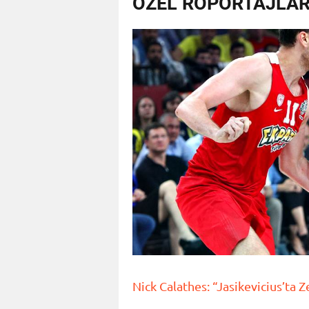
ÖZEL RÖPORTAJLA
Nick Calathes: “Jasikevicius’ta