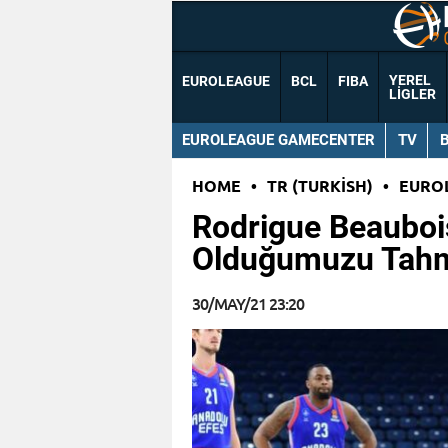
YEREL
EUROLEAGUE
BCL
FIBA
LIGLER
EUROLEAGUE GAMECENTER
TV
HOME
•
TR (TURKISH)
•
EURO
Rodrigue Beauboi
Olduğumuzu Tahmi
30/MAY/21 23:20