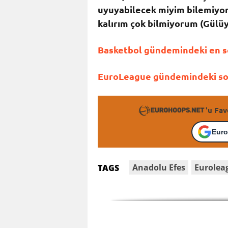
uyuyabilecek miyim bilemiyor
kalırım çok bilmiyorum (Gülü
Basketbol gündemindeki en so
EuroLeague gündemindeki son 
'u Fav
Euro
Anadolu Efes
Eurolea
TAGS