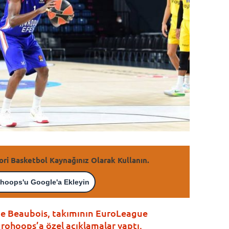
ori Basketbol Kaynağınız Olarak Kullanın.
hoops'u Google'a Ekleyin
gue Beaubois, takımının EuroLeague
ohoops’a özel açıklamalar yaptı.