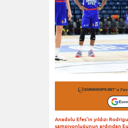
'u Fav
Euro
Anadolu Efes’in yıldızı Rodri
şampiyonluğunun ardından Eur