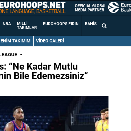
MILLI
NBA
EUROHOOPS FIRIN
BAHIS
TAKIMLAR
BENIM TAKIMIM
VIDEO GALERI
LEAGUE
•
s: “Ne Kadar Mutlu
n Bile Edemezsiniz”