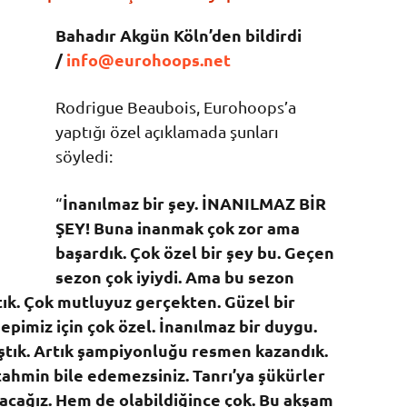
Bahadır Akgün Köln’den bildirdi
/
info@eurohoops.net
Rodrigue Beaubois, Eurohoops’a
yaptığı özel açıklamada şunları
söyledi:
İnanılmaz bir şey. İNANILMAZ BİR
“
ŞEY! Buna inanmak çok zor ama
başardık. Çok özel bir şey bu. Geçen
sezon çok iyiydi. Ama bu sezon
k. Çok mutluyuz gerçekten. Güzel bir
pimiz için çok özel. İnanılmaz bir duygu.
aştık. Artık şampiyonluğu resmen kazandık.
hmin bile edemezsiniz. Tanrı’ya şükürler
rtacağız. Hem de olabildiğince çok. Bu akşam