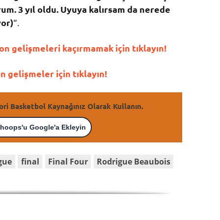
um. 3 yıl oldu. Uyuya kalırsam da nerede
yor)
“.
n gelişmeleri kaçırmamak için tıklayın!
gelişmeler için tıklayın!
ori Basketbol Kaynağınız Olarak Kullanın.
hoops'u Google'a Ekleyin
gue
final
Final Four
Rodrigue Beaubois