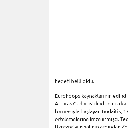
hedefi belli oldu.
Eurohoops kaynaklarının edindiğ
Arturas Gudaitis’i kadrosuna ka
formasıyla başlayan Gudaitis, 1
ortalamalarına imza atmıştı. Te
Ukrayna’yı işgalinin ardından Zen