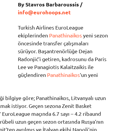
By Stavros Barbaroussis /
info@eurohoops.net
Turkish Airlines EuroLeague
ekiplerinden
Panathinaikos
yeni sezon
öncesinde transfer çalışmaları
sürüyor. Başantrenörlüğe Dejan
Radonjić’i getiren, kadrosunu da Paris
Lee ve Panagiotis Kalaitzaikis ile
güçlendiren
Panathinaikos
‘un yeni
i bilgiye göre; Panathinaikos, Litvanyalı uzun
tmak istiyor. Geçen sezona Zenit Basket
7 EuroLeague maçında 6.7 sayı – 4.2 ribaund
crübeli uzun geçen sezon ortasında Rusya’nın
it’ten ayrılmış ve İtalyan ekibi Napoli’nin