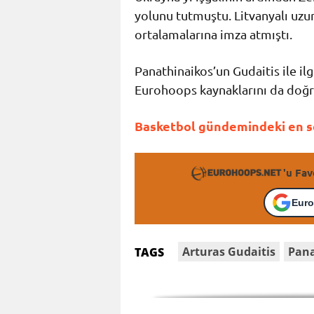
yolunu tutmuştu. Litvanyalı uzun
ortalamalarına imza atmıştı.
Panathinaikos’un Gudaitis ile ilg
Eurohoops kaynaklarını da doğr
Basketbol gündemindeki en so
'u Fav
Euro
Arturas Gudaitis
Pana
TAGS