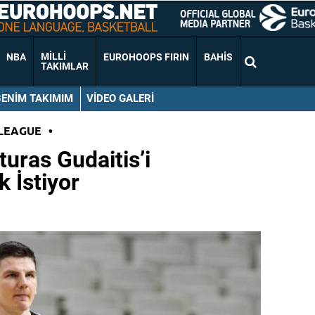
MILLI
NBA
EUROHOOPS FIRIN
BAHIS
TAKIMLAR
BENIM TAKIMIM
VIDEO GALERI
LEAGUE
•
turas Gudaitis’i
 İstiyor