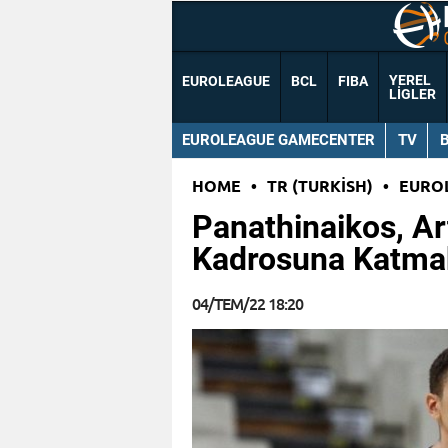
YEREL
EUROLEAGUE
BCL
FIBA
LIGLER
EUROLEAGUE GAMECENTER
TV
HOME
•
TR (TURKISH)
•
EURO
Panathinaikos, Ar
Kadrosuna Katmak
04/TEM/22 18:20