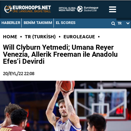
HABERLER
BENIM TAKIMIM
EL SCORES
TR
HOME
•
TR (TURKISH)
•
EUROLEAGUE
•
Will Clyburn Yetmedi; Umana Reyer
Venezia, Allerik Freeman ile Anadolu
Efes’i Devirdi
20/EYL/22 22:08