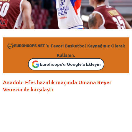
'u Favori Basketbol Kaynağınız Olarak
Kullanın.
Eurohoops'u Google'a Ekleyin
Anadolu Efes hazırlık maçında Umana Reyer
Venezia ile karşılaştı.