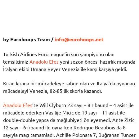
by Eurohoops Team /
info@eurohoops.net
Turkish Airlines EuroLeague’in son şampiyonu olan
temsilcimiz
Anadolu Efes
yeni sezon öncesi hazırlık maçında
İtalyan ekibi Umana Reyer Venezia ile karşı karşıya geldi.
Kıran kırana bir mücadeleye sahne olan ve İtalya’da oynanan
mücadeleyi Venezia, 82-85’lik skorla kazandı.
Anadolu Efes
‘te Will Clyburn 23 sayı – 8 ribaund – 4 asist ile
mücadele ederken Vasilije Micic de 19 sayı – 11 asist ile
double-double yapsa da mağlubiyeti önleyemedi. Ante Zizic
12 sayı – 6 ribaund ile oynarken Rodrigue Beaubois da 8
sayıyla maçı tamamladı. Achille Polonara 7, Buğrahan Tuncer