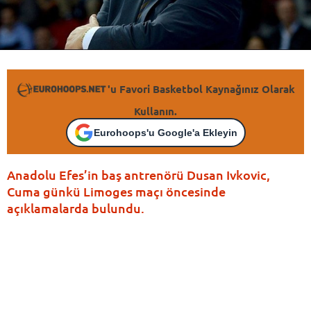
'u Favori Basketbol Kaynağınız Olarak
Kullanın.
Eurohoops'u Google'a Ekleyin
Anadolu Efes’in baş antrenörü Dusan Ivkovic,
Cuma günkü Limoges maçı öncesinde
açıklamalarda bulundu.