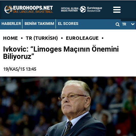
HABERLER
BENIM TAKIMIM
EL SCORES
TR
HOME
•
TR (TURKISH)
•
EUROLEAGUE
•
Ivkovic: “Limoges Maçının Önemini
Biliyoruz”
19/KAS/15 13:45