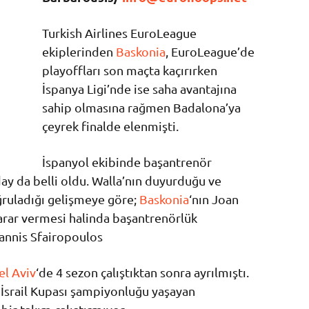
Turkish Airlines EuroLeague
ekiplerinden
Baskonia
, EuroLeague’de
playoffları son maçta kaçırırken
İspanya Ligi’nde ise saha avantajına
sahip olmasına rağmen Badalona’ya
çeyrek finalde elenmişti.
İspanyol ekibinde başantrenör
ay da belli oldu. Walla’nın duyurduğu ve
ruladığı gelişmeye göre;
Baskonia
‘nın Joan
karar vermesi halinda başantrenörlük
oannis Sfairopoulos
el Aviv
‘de 4 sezon çalıştıktan sonra ayrılmıştı.
 1 İsrail Kupası şampiyonluğu yaşayan