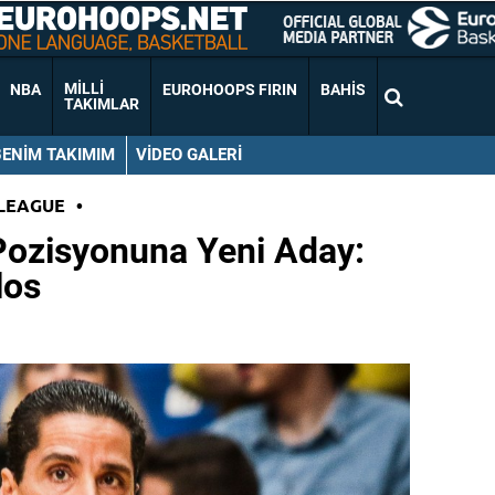
MILLI
NBA
EUROHOOPS FIRIN
BAHIS
TAKIMLAR
BENIM TAKIMIM
VIDEO GALERI
LEAGUE
•
Pozisyonuna Yeni Aday:
los