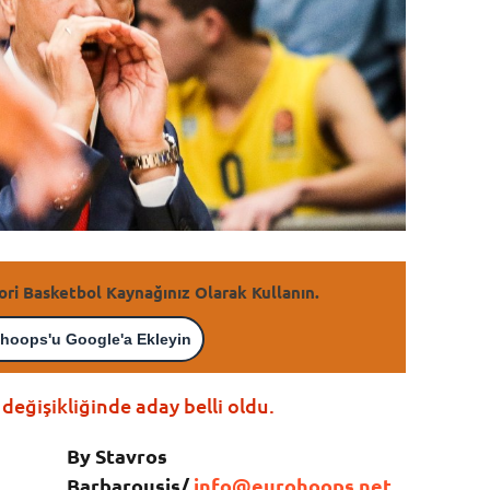
ori Basketbol Kaynağınız Olarak Kullanın.
hoops'u Google'a Ekleyin
değişikliğinde aday belli oldu.
By Stavros
Barbarousis/
info@eurohoops.net