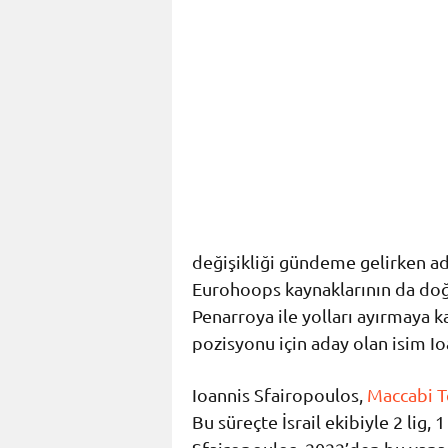
değişikliği gündeme gelirken ad
Eurohoops kaynaklarının da doğ
Penarroya ile yolları ayırmaya 
pozisyonu için aday olan isim I
Ioannis Sfairopoulos,
Maccabi T
Bu süreçte İsrail ekibiyle 2 lig,