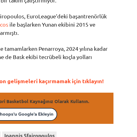
ir takım çalıştırmıyor.
airopoulos, EuroLeague’deki başantrenörlük
cos
ile başlarken Yunan ekibini 2015 ve
armıştı.
ile tamamlarken Penarroya, 2024 yılına kadar
 de Bask ekibi tecrübeli koçla yolları
n gelişmeleri kaçırmamak için tıklayın!
ori Basketbol Kaynağınız Olarak Kullanın.
hoops'u Google'a Ekleyin
Ioannis Sfairopoulos