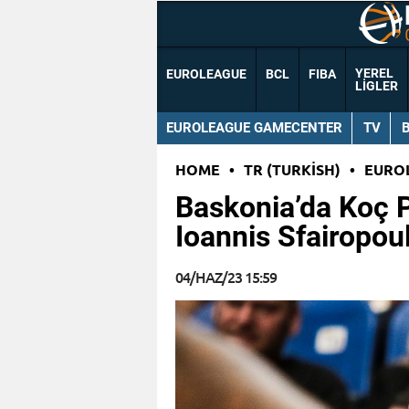
YEREL
EUROLEAGUE
BCL
FIBA
LIGLER
EUROLEAGUE GAMECENTER
TV
HOME
•
TR (TURKISH)
•
EURO
Baskonia’da Koç 
Ioannis Sfairopou
04/HAZ/23 15:59