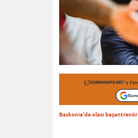
'u Fav
Euro
Baskonia’da olası başantrenör 