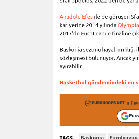
Sfairopoulos, 2022’den bu yana b
Anadolu Efes
ile de görüşen Sf
kariyerine 2014 yılında
Olympia
2017’de EuroLeague finaline çık
Baskonia sezonu hayal kırıklığı 
sözleşmesi bulunuyor. Ancak yine
ayırabilir.
Basketbol gündemindeki en so
'u Fav
Euro
Baskonia
Euroleague
TAGS