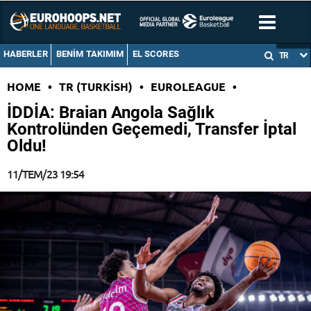
HABERLER
BENIM TAKIMIM
EL SCORES
TR
HOME
•
TR (TURKISH)
•
EUROLEAGUE
•
İDDİA: Braian Angola Sağlık
Kontrolünden Geçemedi, Transfer İptal
Oldu!
11/TEM/23 19:54