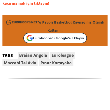
kaçırmamak için tıklayın!
'u Favori Basketbol Kaynağınız Olarak
Kullanın.
Eurohoops'u Google'a Ekleyin
Braian Angola
Euroleague
TAGS
Maccabi Tel Aviv
Pınar Karşıyaka