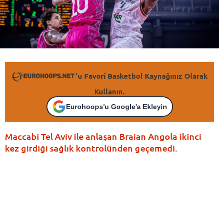
'u Favori Basketbol Kaynağınız Olarak
Kullanın.
Eurohoops'u Google'a Ekleyin
Maccabi Tel Aviv ile anlaşan Braian Angola ikinci
kez girdiği sağlık kontrolünden geçemedi.