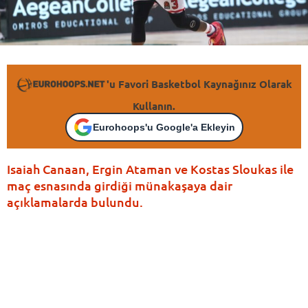
'u Favori Basketbol Kaynağınız Olarak
Kullanın.
Eurohoops'u Google'a Ekleyin
Isaiah Canaan, Ergin Ataman ve Kostas Sloukas ile
maç esnasında girdiği münakaşaya dair
açıklamalarda bulundu.