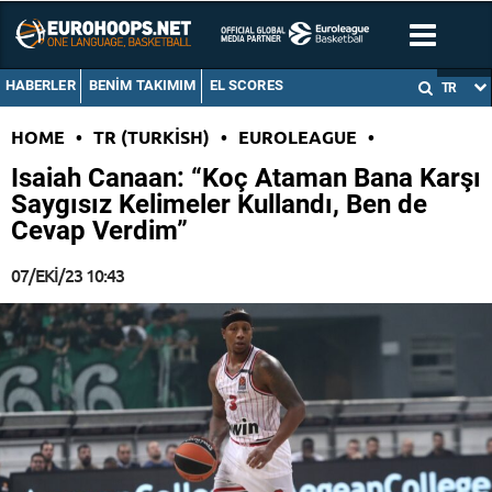
HABERLER
BENIM TAKIMIM
EL SCORES
TR
HOME
•
TR (TURKISH)
•
EUROLEAGUE
•
Isaiah Canaan: “Koç Ataman Bana Karşı
Saygısız Kelimeler Kullandı, Ben de
Cevap Verdim”
07/EKI/23 10:43