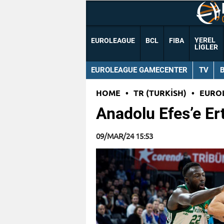
YEREL
EUROLEAGUE
BCL
FIBA
LIGLER
EUROLEAGUE GAMECENTER
TV
HOME
•
TR (TURKISH)
•
EURO
Anadolu Efes’e Er
09/MAR/24 15:53