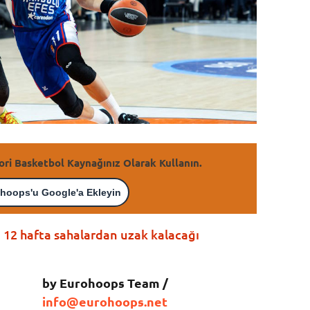
ori Basketbol Kaynağınız Olarak Kullanın.
hoops'u Google'a Ekleyin
 12 hafta sahalardan uzak kalacağı
by Eurohoops Team /
info@eurohoops.net