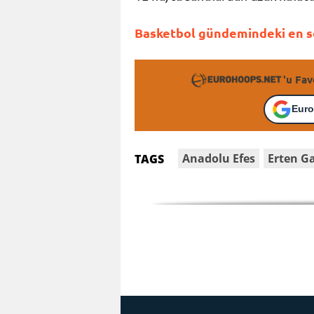
Basketbol gündemindeki en so
'u Fav
Euro
Anadolu Efes
Erten G
TAGS