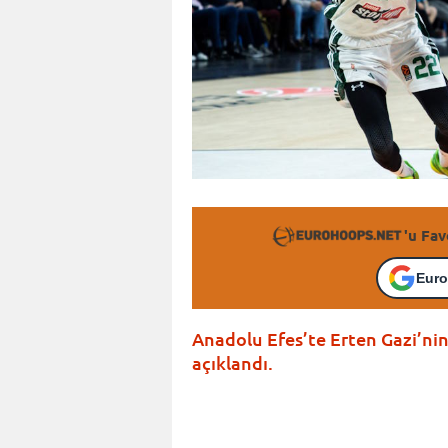
'u Fav
Euro
Anadolu Efes’te Erten Gazi’nin
açıklandı.