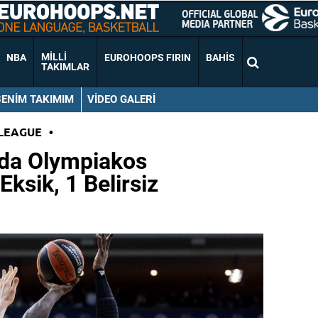
MILLI
NBA
EUROHOOPS FIRIN
BAHIS
TAKIMLAR
BENIM TAKIMIM
VIDEO GALERI
LEAGUE
•
da Olympiakos
ksik, 1 Belirsiz