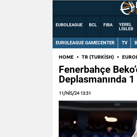
YEREL
EUROLEAGUE
BCL
FIBA
LIGLER
EUROLEAGUE GAMECENTER
TV
HOME
•
TR (TURKISH)
•
EURO
Fenerbahçe Beko’
Deplasmanında 1 E
11/NIS/24 13:31