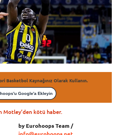
ori Basketbol Kaynağınız Olarak Kullanın.
hoops'u Google'a Ekleyin
 Motley’den kötü haber.
by Eurohoops Team /
info@eurohoops.net