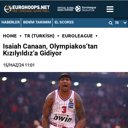
HABERLER
BENIM TAKIMIM
EL SCORES
TR
HOME
•
TR (TURKISH)
•
EUROLEAGUE
•
Isaiah Canaan, Olympiakos’tan
Kızılyıldız’a Gidiyor
15/HAZ/24 11:01