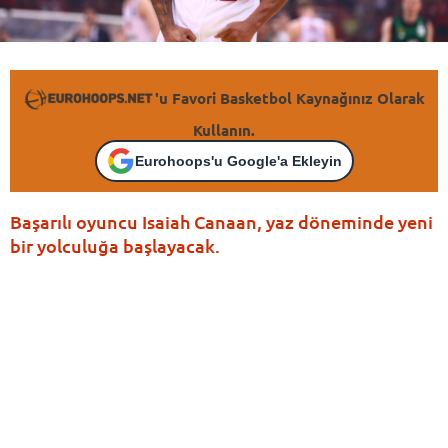
'u Favori Basketbol Kaynağınız Olarak
Kullanın.
Eurohoops'u Google'a Ekleyin
Başarılı oyuncu Isaiah Canaan, yaz döneminde yeni
bir yolculuğa başlayacak.