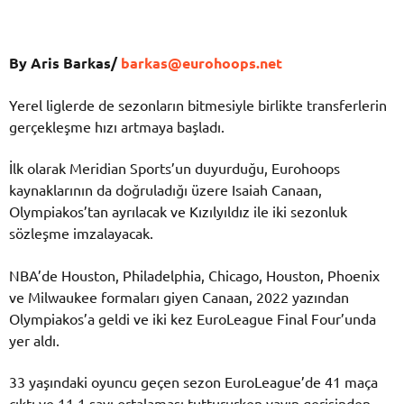
By Aris Barkas/
barkas@eurohoops.net
Yerel liglerde de sezonların bitmesiyle birlikte transferlerin
gerçekleşme hızı artmaya başladı.
İlk olarak Meridian Sports’un duyurduğu, Eurohoops
kaynaklarının da doğruladığı üzere Isaiah Canaan,
Olympiakos’tan ayrılacak ve Kızılyıldız ile iki sezonluk
sözleşme imzalayacak.
NBA’de Houston, Philadelphia, Chicago, Houston, Phoenix
ve Milwaukee formaları giyen Canaan, 2022 yazından
Olympiakos’a geldi ve iki kez EuroLeague Final Four’unda
yer aldı.
33 yaşındaki oyuncu geçen sezon EuroLeague’de 41 maça
çıktı ve 11.1 sayı ortalaması tuttururken yayın gerisinden