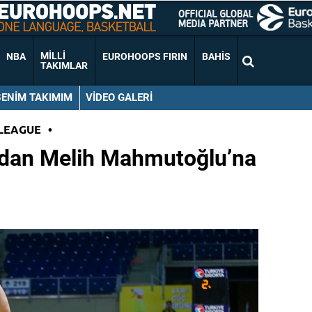
MILLI
NBA
EUROHOOPS FIRIN
BAHIS
TAKIMLAR
BENIM TAKIMIM
VIDEO GALERI
LEAGUE
•
dan Melih Mahmutoğlu’na