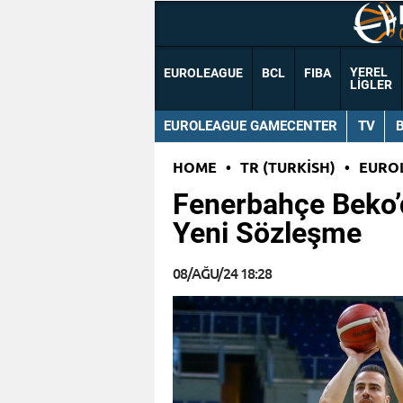
YEREL
EUROLEAGUE
BCL
FIBA
LIGLER
EUROLEAGUE GAMECENTER
TV
HOME
•
TR (TURKISH)
•
EURO
Fenerbahçe Beko’
Yeni Sözleşme
08/AĞU/24 18:28