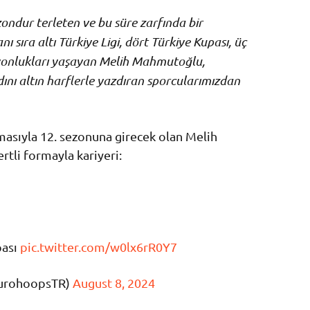
ndur terleten ve bu süre zarfında bir
ıra altı Türkiye Ligi, dört Türkiye Kupası, üç
onlukları yaşayan Melih Mahmutoğlu,
ını altın harflerle yazdıran sporcularımızdan
asıyla 12. sezonuna girecek olan Melih
rtli formayla kariyeri:
pası
pic.twitter.com/w0lx6rR0Y7
EurohoopsTR)
August 8, 2024