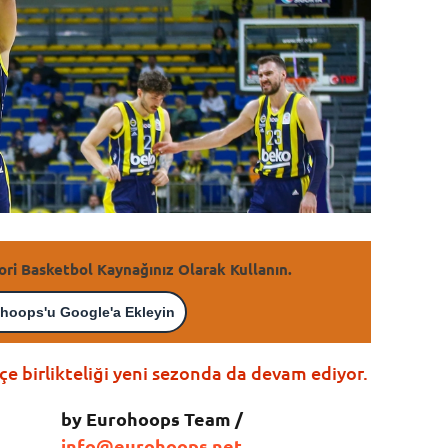
ori Basketbol Kaynağınız Olarak Kullanın.
hoops'u Google'a Ekleyin
 birlikteliği yeni sezonda da devam ediyor.
by Eurohoops Team /
info@eurohoops.net