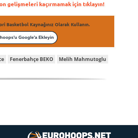
n gelişmeleri kaçırmamak için tıklayın!
ori Basketbol Kaynağınız Olarak Kullanın.
hoops'u Google'a Ekleyin
ce
Fenerbahçe BEKO
Melih Mahmutoglu