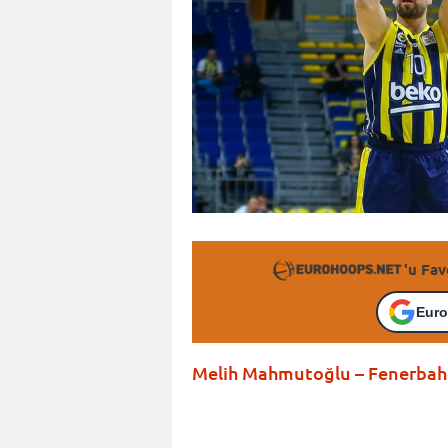
'u Fav
Euro
Melih Mahmutoğlu – Fenerbahçe