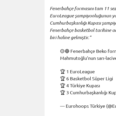
Fenerbahçe formasını tam 11 sezo
EuroLeague şampiyonluğunun yanı s
Cumhurbaşkanlığı Kupası şampiy
Fenerbahçe basketbol tarihine ad
biri haline gelmiştir.”
🟡🔵 Fenerbahçe Beko form
Mahmutoğlu’nun sarı-lacive
🏆 1 EuroLeague
🏆 6 Basketbol Süper Ligi
🏆 4 Türkiye Kupası
🏆 3 Cumhurbaşkanlığı Ku
— Eurohoops Türkiye (@