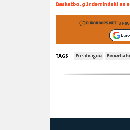
Basketbol gündemindeki en so
'u Fav
Euro
Euroleague
Fenerbah
TAGS