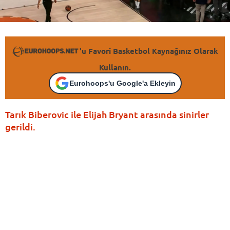
'u Favori Basketbol Kaynağınız Olarak
Kullanın.
Eurohoops'u Google'a Ekleyin
Tarık Biberovic ile Elijah Bryant arasında sinirler
gerildi.