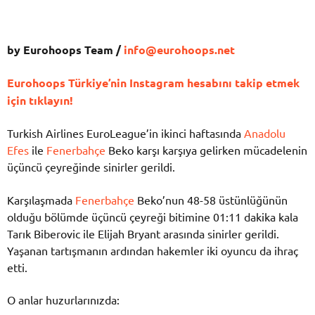
by Eurohoops Team /
info@eurohoops.net
Eurohoops Türkiye’nin Instagram hesabını takip etmek
için tıklayın!
Turkish Airlines EuroLeague’in ikinci haftasında
Anadolu
Efes
ile
Fenerbahçe
Beko karşı karşıya gelirken mücadelenin
üçüncü çeyreğinde sinirler gerildi.
Karşılaşmada
Fenerbahçe
Beko’nun 48-58 üstünlüğünün
olduğu bölümde üçüncü çeyreği bitimine 01:11 dakika kala
Tarık Biberovic ile Elijah Bryant arasında sinirler gerildi.
Yaşanan tartışmanın ardından hakemler iki oyuncu da ihraç
etti.
O anlar huzurlarınızda: