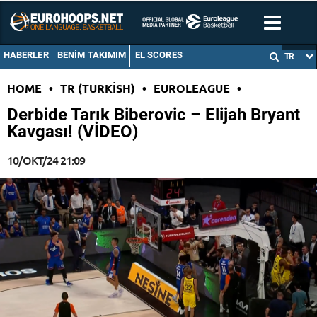
HABERLER
BENIM TAKIMIM
EL SCORES
TR
HOME
•
TR (TURKISH)
•
EUROLEAGUE
•
Derbide Tarık Biberovic – Elijah Bryant
Kavgası! (VİDEO)
10/OKT/24 21:09