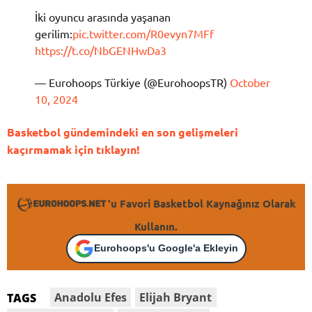
İki oyuncu arasında yaşanan
gerilim:
pic.twitter.com/R0evyn7MFf
https://t.co/NbGENHwDa3
— Eurohoops Türkiye (@EurohoopsTR)
October
10, 2024
Basketbol gündemindeki en son gelişmeleri
kaçırmamak için tıklayın!
'u Favori Basketbol Kaynağınız Olarak
Kullanın.
Eurohoops'u Google'a Ekleyin
Anadolu Efes
Elijah Bryant
TAGS