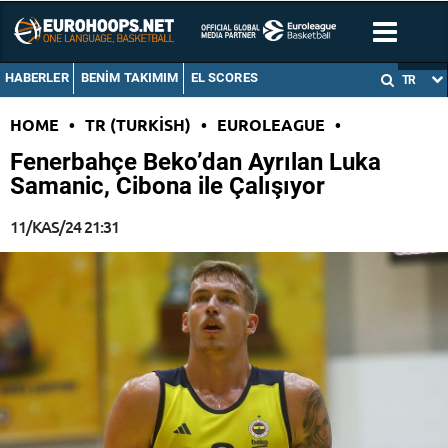
HABERLER
BENIM TAKIMIM
EL SCORES
TR
HOME
•
TR (TURKISH)
•
EUROLEAGUE
•
Fenerbahçe Beko’dan Ayrılan Luka
Samanic, Cibona ile Çalışıyor
11/KAS/24 21:31