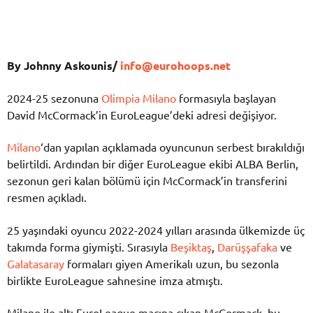
By Johnny Askounis/
info@eurohoops.net
2024-25 sezonuna
Olimpia Milano
formasıyla başlayan
David McCormack’in EuroLeague’deki adresi değişiyor.
Milano
‘dan yapılan açıklamada oyuncunun serbest bırakıldığı
belirtildi. Ardından bir diğer EuroLeague ekibi ALBA Berlin,
sezonun geri kalan bölümü için McCormack’in transferini
resmen açıkladı.
25 yaşındaki oyuncu 2022-2024 yılları arasında ülkemizde üç
takımda forma giymişti. Sırasıyla
Beşiktaş
,
Darüşşafaka
ve
Galatasaray
formaları giyen Amerikalı uzun, bu sezonla
birlikte EuroLeague sahnesine imza atmıştı.
Milano ile altı EuroLeague maçına çıkan McCormack, bu