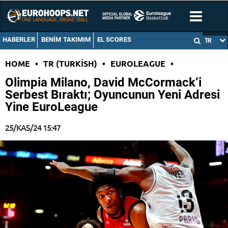
HABERLER
BENIM TAKIMIM
EL SCORES
TR
HOME
•
TR (TURKISH)
•
EUROLEAGUE
•
Olimpia Milano, David McCormack’i
Serbest Bıraktı; Oyuncunun Yeni Adresi
Yine EuroLeague
25/KAS/24 15:47