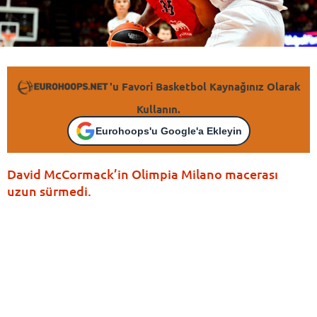
'u Favori Basketbol Kaynağınız Olarak
Kullanın.
Eurohoops'u Google'a Ekleyin
David McCormack’in Olimpia Milano macerası
uzun sürmedi.